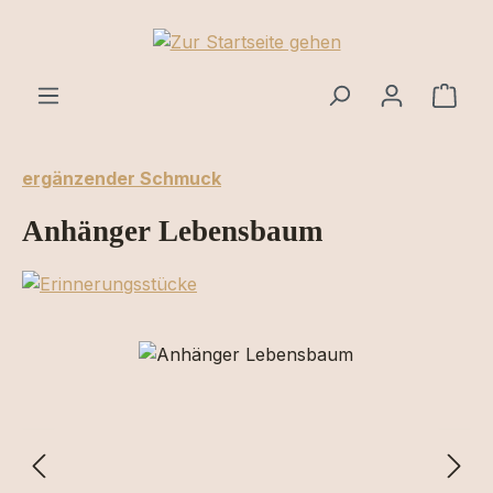
Zum Hauptinhalt springen
Ware
ergänzender Schmuck
Anhänger Lebensbaum
Bildergalerie überspringen