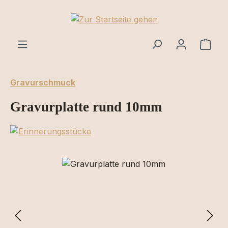
Zum Hauptinhalt springen
Ware
Gravurschmuck
Gravurplatte rund 10mm
Bildergalerie überspringen