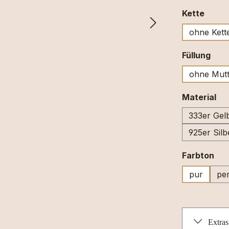
ausw
Kette
ohne Kett
aus
Füllung
ohne Mutt
au
Material
333er Gel
925er Silb
au
Farbton
pur
per
Extras