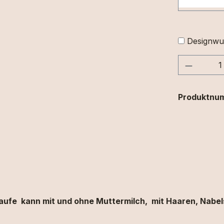
Designwu
Produkt
Produktnu
laufe
kann
mit und ohne
Muttermilch,
mit
Haaren,
Nabe