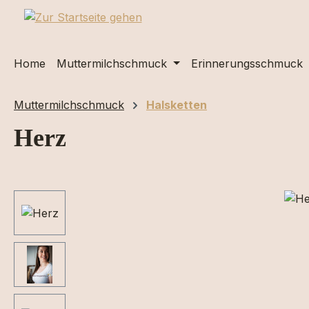
m Hauptinhalt springen
Zur Suche springen
Zur Hauptnavigation springen
Home
Muttermilchschmuck
Erinnerungsschmuck
Muttermilchschmuck
Halsketten
Herz
Bildergalerie überspringen