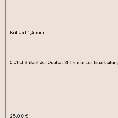
Brillant 1,4 mm
0,01 ct Brillant der Qualität SI 1,4 mm zur Einarbeitu
Regulärer Preis:
25,00 €