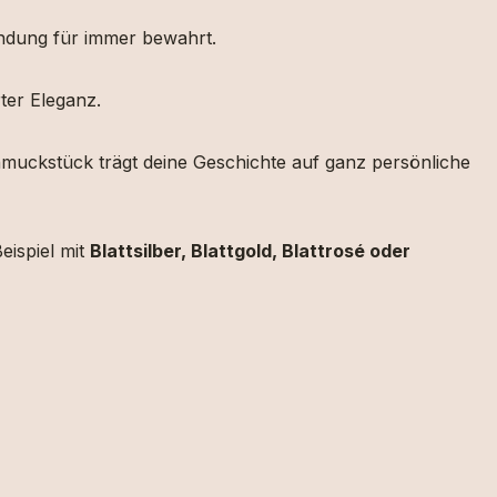
indung
für
immer
bewahrt.
rter
Eleganz.
hmuckstück
trägt
deine
Geschichte
auf
ganz
persönliche
eispiel
mit
Blattsilber,
Blattgold,
Blattrosé
oder