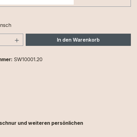
nsch
 Anzahl: Gib den gewünschten Wert ein 
In den Warenkorb
mmer:
SW10001.20
lschnur
und
weiteren
persönlichen