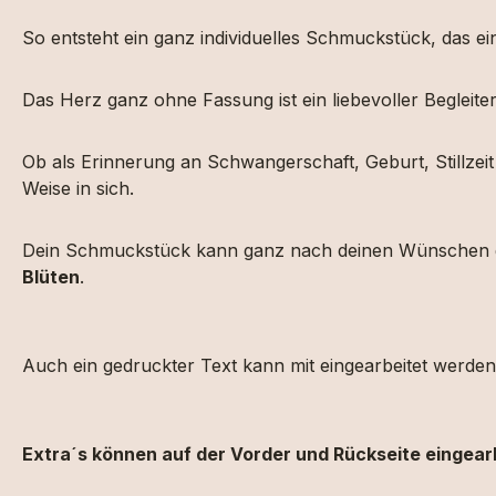
So
entsteht
ein
ganz
individuelles
Schmuckstück,
das
e
Das Herz ganz ohne Fassung
ist
ein
liebevoller
Begleite
Ob
als
Erinnerung
an
Schwangerschaft,
Geburt,
Stillzei
Weise
in
sich.
Dein
Schmuckstück
kann
ganz
nach
deinen
Wünschen
Blüten
.
Auch ein gedruckter Text kann mit eingearbeitet werden
Extra´s können auf der Vorder und Rückseite eingear