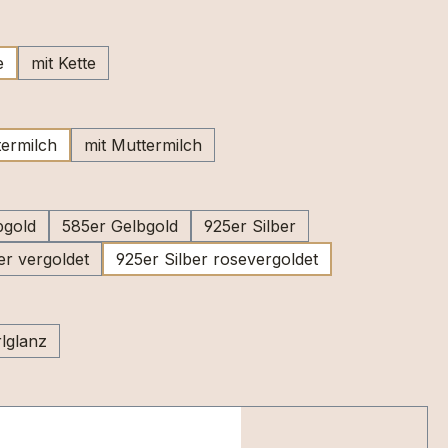
ählen
e
mit Kette
wählen
ermilch
mit Muttermilch
swählen
bgold
585er Gelbgold
925er Silber
er vergoldet
925er Silber rosevergoldet
swählen
lglanz