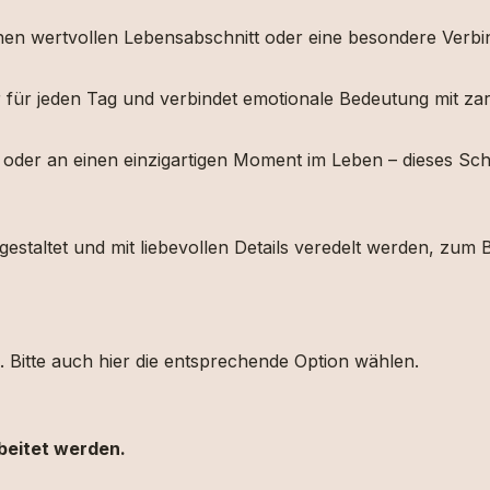
inen
wertvollen
Lebensabschnitt
oder
eine
besondere
Verb
r
für
jeden
Tag
und
verbindet
emotionale
Bedeutung
mit
za
t
oder
an
einen
einzigartigen
Moment
im
Leben –
dieses
Sc
gestaltet
und
mit
liebevollen
Details
veredelt
werden,
zum
B
. Bitte auch hier die entsprechende Option wählen.
beitet werden.