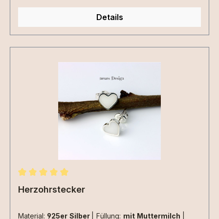
Details
Durchschnittliche Bewertung von 5 von 5 Sternen
Herzohrstecker
Material:
925er Silber
|
Füllung:
mit Muttermilch
|