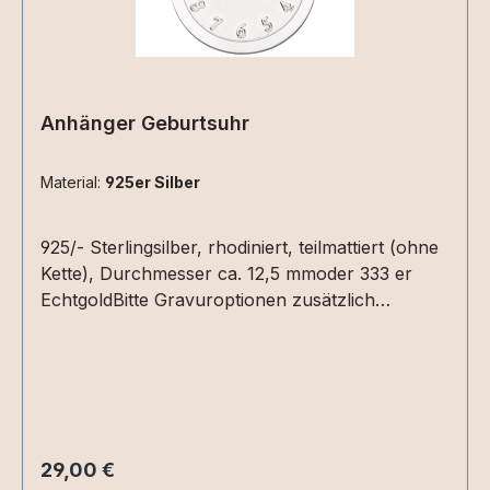
Anhänger Geburtsuhr
Material:
925er Silber
925/- Sterlingsilber, rhodiniert, teilmattiert (ohne
Kette), Durchmesser ca. 12,5 mmoder 333 er
EchtgoldBitte Gravuroptionen zusätzlich
auswählen - der Preis ist nur die reine
Gravurplatte! Auf der Vorderseite kann die
Uhrzeit (Geburtszeit, Taufe...) graviert werden.
Hierzu einfach die Uhrzeit in die Textbox
schreiben. Auf der Rückseite Datum (XX.XX.XX)
und /oder ein Name
Regulärer Preis:
29,00 €