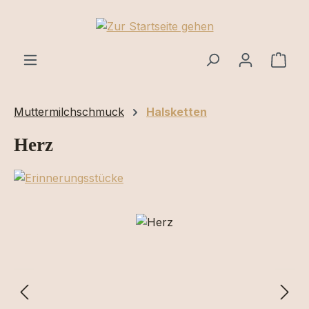
Zum Hauptinhalt springen
Ware
Muttermilchschmuck
Halsketten
Herz
Bildergalerie überspringen