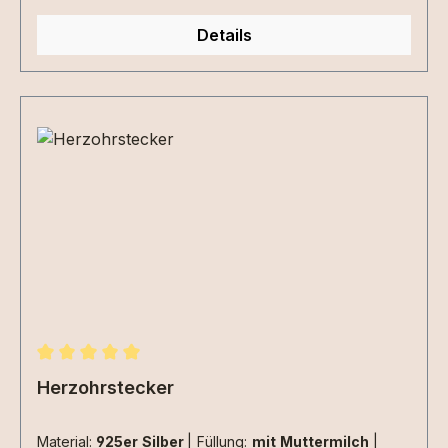
Details
Durchschnittliche Bewertung von 5 von 5 Sternen
Herzohrstecker
Material:
925er Silber
|
Füllung:
mit Muttermilch
|