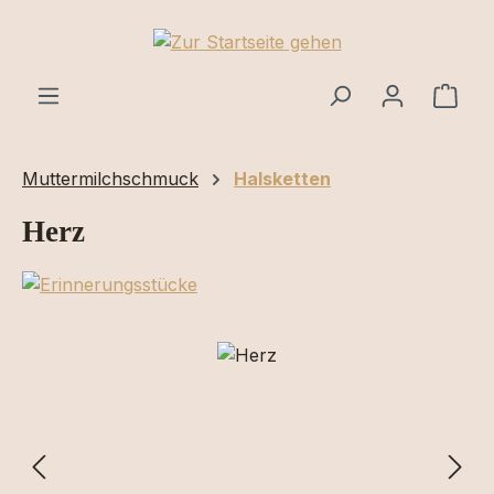
Zum Hauptinhalt springen
Ware
Muttermilchschmuck
Halsketten
Herz
Bildergalerie überspringen