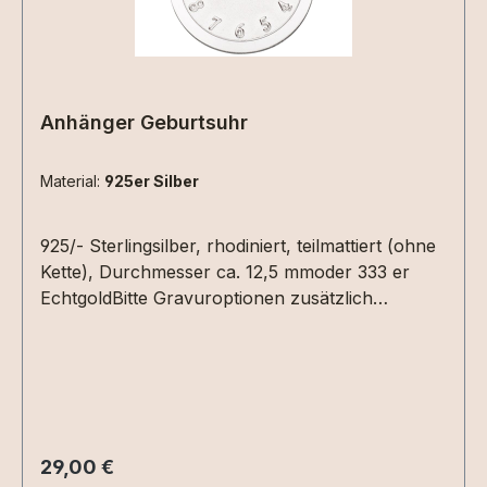
Anhänger Geburtsuhr
Material:
925er Silber
925/- Sterlingsilber, rhodiniert, teilmattiert (ohne
Kette), Durchmesser ca. 12,5 mmoder 333 er
EchtgoldBitte Gravuroptionen zusätzlich
auswählen - der Preis ist nur die reine
Gravurplatte! Auf der Vorderseite kann die
Uhrzeit (Geburtszeit, Taufe...) graviert werden.
Hierzu einfach die Uhrzeit in die Textbox
schreiben. Auf der Rückseite Datum (XX.XX.XX)
und /oder ein Name
Regulärer Preis:
29,00 €