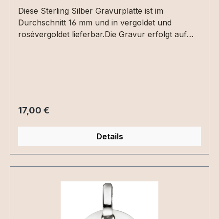
Diese Sterling Silber Gravurplatte ist im
Durchschnitt 16 mm und in vergoldet und
rosévergoldet lieferbar.Die Gravur erfolgt auf
der Rückseite als Text in Druck- / Schreibschrift
oder als Grafik per Dateiupload. Bitte die
entsprechende Gravuroption auswählen.
Regulärer Preis:
17,00 €
Details