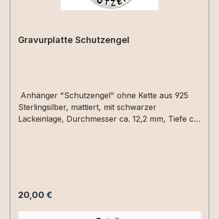
Gravurplatte Schutzengel
Anhänger "Schutzengel" ohne Kette aus 925
Sterlingsilber, mattiert, mit schwarzer
Lackeinlage, Durchmesser ca. 12,2 mm, Tiefe ca.
1,2 mmGravur ist auf der Rückseite mit ca. 8
Zeichen als Text in Druck- oder Schreibschrift
oder als Grafik per Dateiupload möglich.Bitte die
entsprechenden Gravuroptionen auswählen.
Regulärer Preis:
20,00 €