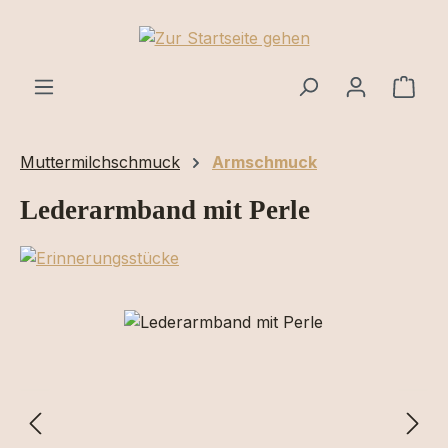
Zum Hauptinhalt springen
Ware
Muttermilchschmuck
Armschmuck
Lederarmband mit Perle
Bildergalerie überspringen