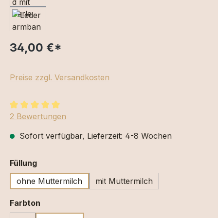
34,00 €
*
Preise zzgl. Versandkosten
Durchschnittliche Bewertung von 5 von 5 Sternen
2 Bewertungen
Sofort verfügbar, Lieferzeit: 4-8 Wochen
auswählen
Füllung
ohne Muttermilch
mit Muttermilch
auswählen
Farbton