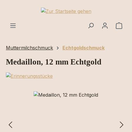
Zum Hauptinhalt springen
Ware
Muttermilchschmuck
Echtgoldschmuck
Medaillon, 12 mm Echtgold
Bildergalerie überspringen