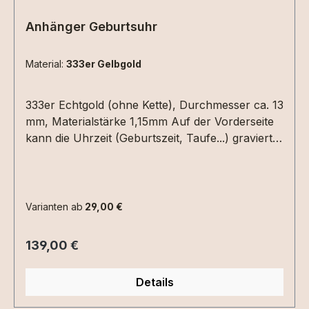
Anhänger Geburtsuhr
Material:
333er Gelbgold
333er Echtgold (ohne Kette), Durchmesser ca. 13
mm, Materialstärke 1,15mm Auf der Vorderseite
kann die Uhrzeit (Geburtszeit, Taufe...) graviert
werden. Hierzu einfach die Uhrzeit in die
Textbox schreiben. Auf der Rückseite Datum
(XX.XX.XX) und /oder ein Name mit max. 6
Zeichen.Bitte die entsprechenden
Varianten ab
29,00 €
Gravuroptionen auswählen.
Regulärer Preis:
139,00 €
Details