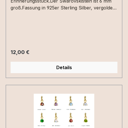
Erinnerungsstück.Der Swarovskistein ist 6 mm
groß.Fassung in 925er Sterling Silber, vergoldet
oder roséveroldet.
Regulärer Preis:
12,00 €
Details