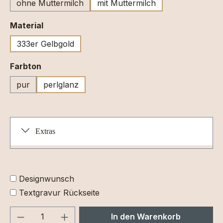
ohne Muttermilch
mit Muttermilch
auswählen
Material
333er Gelbgold
auswählen
Farbton
pur
perlglanz
Extras
Designwunsch
Textgravur Rückseite
Produkt Anzahl: Gib den gewünschten We
In den Warenkorb