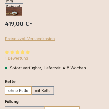
419,00 €
*
Preise zzgl. Versandkosten
Durchschnittliche Bewertung von 5 von 5 Sternen
1 Bewertung
Sofort verfügbar, Lieferzeit: 4-8 Wochen
auswählen
Kette
ohne Kette
mit Kette
auswählen
Füllung