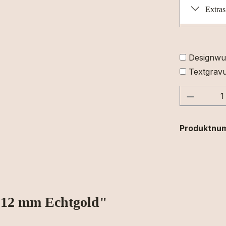
Extras
Designwu
Textgravu
Produkt
Produktnu
 12 mm Echtgold"