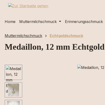
m Hauptinhalt springen
Zur Suche springen
Zur Hauptnavigation springen
Home
Muttermilchschmuck
Erinnerungsschmuck
Muttermilchschmuck
Echtgoldschmuck
Medaillon, 12 mm Echtgold
Bildergalerie überspringen