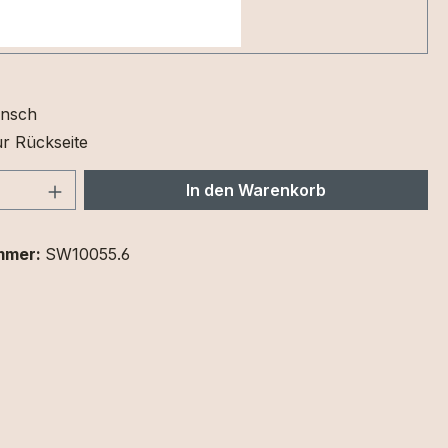
nsch
r Rückseite
 Anzahl: Gib den gewünschten Wert ein 
In den Warenkorb
mmer:
SW10055.6