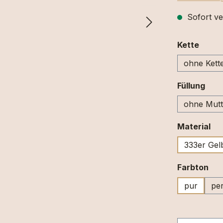
Sofort ve
ausw
Kette
ohne Kett
aus
Füllung
ohne Mutt
au
Material
333er Gel
au
Farbton
pur
per