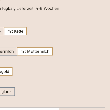
rfügbar, Lieferzeit: 4-8 Wochen
ählen
e
mit Kette
wählen
ermilch
mit Muttermilch
swählen
bgold
swählen
lglanz