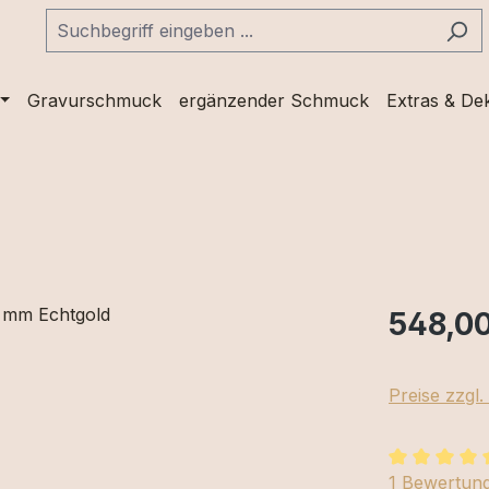
Gravurschmuck
ergänzender Schmuck
Extras & De
548,00
Preise zzgl
Durchschnit
1 Bewertun