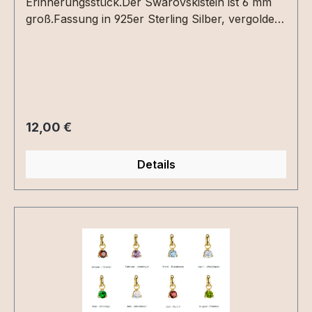
Erinnerungsstück.Der Swarovskistein ist 6 mm
groß.Fassung in 925er Sterling Silber, vergoldet
oder roséveroldet.
Regulärer Preis:
12,00 €
Details