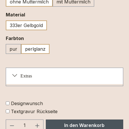
ohne Muttermilch
mit Muttermilch
auswählen
Material
333er Gelbgold
auswählen
Farbton
pur
perlglanz
Extras
Designwunsch
Textgravur Rückseite
Produkt Anzahl: Gib den gewünschten We
In den Warenkorb