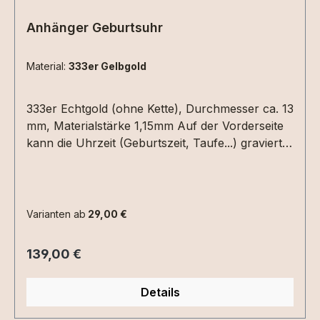
Anhänger Geburtsuhr
Material:
333er Gelbgold
333er Echtgold (ohne Kette), Durchmesser ca. 13
mm, Materialstärke 1,15mm Auf der Vorderseite
kann die Uhrzeit (Geburtszeit, Taufe...) graviert
werden. Hierzu einfach die Uhrzeit in die
Textbox schreiben. Auf der Rückseite Datum
(XX.XX.XX) und /oder ein Name mit max. 6
Zeichen.Bitte die entsprechenden
Varianten ab
29,00 €
Gravuroptionen auswählen.
Regulärer Preis:
139,00 €
Details