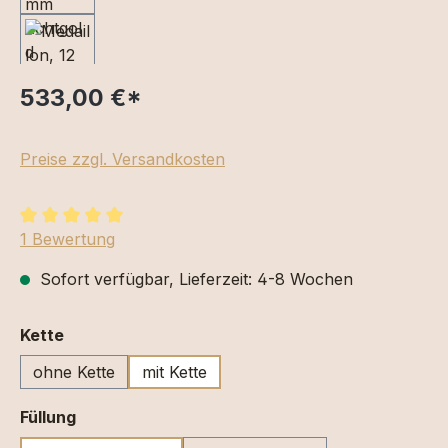
533,00 €
*
Preise zzgl. Versandkosten
Durchschnittliche Bewertung von 5 von 5 Sternen
1 Bewertung
Sofort verfügbar, Lieferzeit: 4-8 Wochen
auswählen
Kette
ohne Kette
mit Kette
auswählen
Füllung