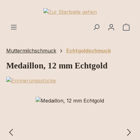
Zum Hauptinhalt springen
Ware
Muttermilchschmuck
Echtgoldschmuck
Medaillon, 12 mm Echtgold
Bildergalerie überspringen