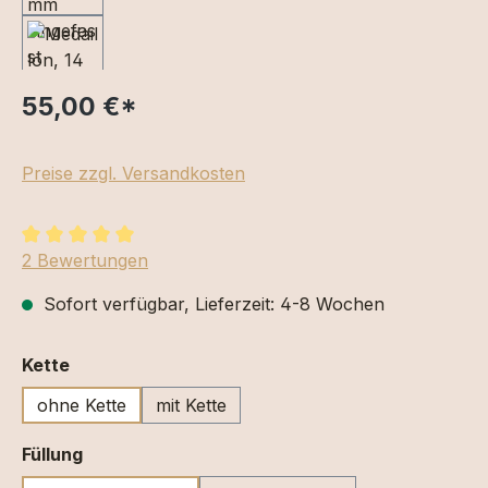
55,00 €
*
Preise zzgl. Versandkosten
Durchschnittliche Bewertung von 5 von 5 Sternen
2 Bewertungen
Sofort verfügbar, Lieferzeit: 4-8 Wochen
auswählen
Kette
ohne Kette
mit Kette
auswählen
Füllung