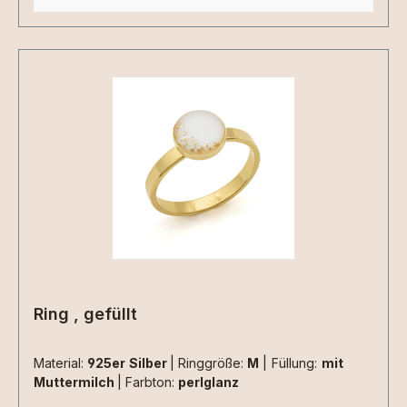
Symbol/Buchstabe" auswählen und uns die das
gewünschte Motiv uploaden oder in der Textbox
für Mitteilungen im Warenkorb schreiben. Die
Materialen müssen zusätzlich ausgewählt
werden.Aufgrund der begrenzten Fläche sind
nicht alle Designs mit jeder Haarsträhne
umsetzbar , da kommt es immer auf die
Beschaffenheit der Haarsträhne/n an. Dies
können wir aber erst beurteilen wenn wir die
Materialien bei uns haben. 2 kleine Herzen
nebeneinander aus Haarsträhnen sind z.Bsp.
nicht umsetzbar.
Ring , gefüllt
Material:
925er Silber
|
Ringgröße:
M
|
Füllung:
mit
Muttermilch
|
Farbton:
perlglanz