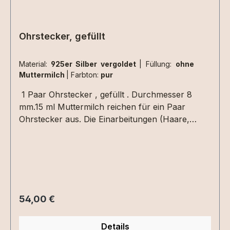
Ohrstecker, gefüllt
Material:
925er Silber vergoldet
|
Füllung:
ohne
Muttermilch
|
Farbton:
pur
1 Paar Ohrstecker , gefüllt . Durchmesser 8
mm.15 ml Muttermilch reichen für ein Paar
Ohrstecker aus. Die Einarbeitungen (Haare,
Blattmetall usw.) müssen nur einmal für das Paar
Ohrringe ausgewählt werden.Hier können Extras
eingearbeitet werden. Perfekt in Verbindung mit
den gefüllten Medaillons und Ringen.
Einarbeitung Symbol / BuchstabeFür die
Einarbeitung eines Symbols
Regulärer Preis:
54,00 €
(Herz,Infinity,Spirale...) oder eines Buchstaben
aus Haarsträhnen berechnen wir zusätzlich 20
Details
Euro bitte zu den Extras"+ Einarbeitung