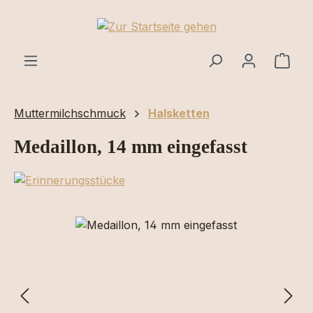
Zum Hauptinhalt springen
Ware
Muttermilchschmuck
Halsketten
Medaillon, 14 mm eingefasst
Bildergalerie überspringen