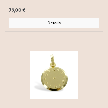
Armband ist ein liebevoller Begleiter für jeden
Tag und verbindet emotionale Bedeutung mit
Regulärer Preis:
79,00 €
zarter Eleganz. Ob als Erinnerung an
Schwangerschaft, Geburt, Stillzeit oder an einen
Details
einzigartigen Moment im Leben – dieses
Schmuckstück trägt deine Geschichte auf ganz
persönliche Weise in sich. Das Armband aus
Produktgalerie überspringen
Sterling Silber ist bis zu einer Länge von 19 cm
tragbar und wird durch ein zartes Medaillon mit
10 mm Durchmesser ergänzt.
Dein Schmuckstück kann ganz nach
deinen Wünschen gestaltet und mit liebevollen
Details veredelt werden, zum Beispiel mit
Blattsilber, Blattgold, Blattrosé oder Blüten. Auf
Wunsch ist auch eine Herzform möglich. Eine
Gravur auf der Rückseite macht das Medaillon
noch persönlicher und verleiht ihm eine
zusätzliche, bleibende Botschaft. So entsteht ein
zartes Erinnerungsstück, das nicht nur