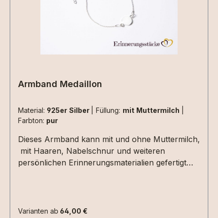
eingearbeitet werden.Die Materialen müssen
zusätzlich ausgewählt werden.Aufgrund der
begrenzten Fläche sind nicht alle Designs mit
jeder Haarsträhne umsetzbar , da kommt es
immer auf die Beschaffenheit der Haarsträhne/n
an. Dies können wir aber erst beurteilen wenn
wir die Materialien bei uns haben. 2 kleine
Armband Medaillon
Herzen nebeneinander aus Haarsträhnen sind
z.Bsp. nicht umsetzbar.
Material:
925er Silber
|
Füllung:
mit Muttermilch
|
Farbton:
pur
Dieses Armband kann mit und ohne Muttermilch,
mit Haaren, Nabelschnur und weiteren
persönlichen Erinnerungsmaterialien gefertigt
werden. So entsteht ein ganz individuelles
Schmuckstück, das einen wertvollen
Lebensabschnitt oder eine besondere
Verbindung für immer bewahrt. Das feine
Varianten ab
64,00 €