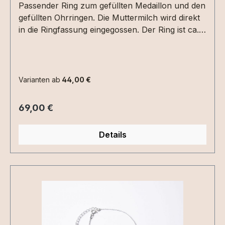
Passender Ring zum gefüllten Medaillon und den
gefüllten Ohrringen. Die Muttermilch wird direkt
in die Ringfassung eingegossen. Der Ring ist ca.
2,5 mm stark-die Muttermilchfüllung 8mm im
Durchmesser.folgende Ringgrößen sind
verfügbar:S - Innendurchmesser ca. 16,2 mmM -
Innendurchmesser ca. 17,2 mm L -
Varianten ab
44,00 €
Innendurchmesser ca. 18 mmXL-
Innendurchmesser ca. 19 mmSollte
Regulärer Preis:
69,00 €
Innendurchmesser 19 mm nicht ausreichen,
kann der Ring in Sterling Silber auch von
Details
unserer Goldschmiedin geweitet werden - hierbei
entstehen allerdings Zusatzkosten ! Bitte
erfragen. Den Ring gibt es auch in einer
verstellbaren Variante, der für alle Größen
geeignet ist.Eine Gravur auf der Innenseite des
Ringes ist möglich.Abnutzungen in vergoldeten
oder rosévorgoldeten Ringen sind nach längerer
Tragezeit möglich.Extras können gerne