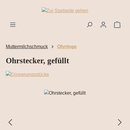
Zum Hauptinhalt springen
Ware
Muttermilchschmuck
Ohrringe
Ohrstecker, gefüllt
Bildergalerie überspringen