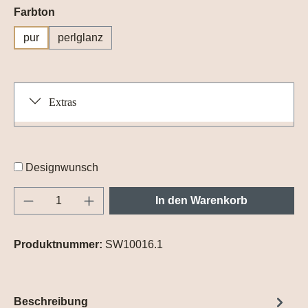
auswählen
Farbton
pur
perlglanz
Extras
Designwunsch
Produkt Anzahl: Gib den gewünschten Wert e
In den Warenkorb
Produktnummer:
SW10016.1
Beschreibung