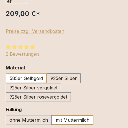
209,00 €
*
Preise zzgl. Versandkosten
Durchschnittliche Bewertung von 5 von 5 Sternen
2 Bewertungen
auswählen
Material
585er Gelbgold
925er Silber
925er Silber vergoldet
925er Silber rosevergoldet
auswählen
Füllung
ohne Muttermilch
mit Muttermilch