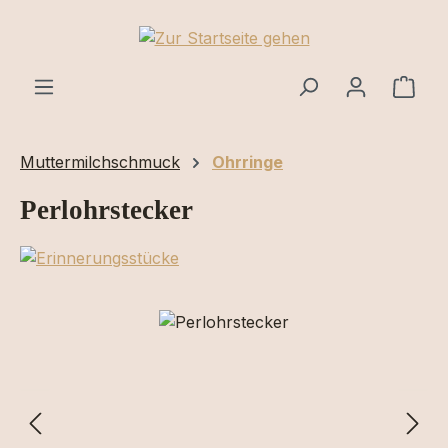
Zum Hauptinhalt springen
Ware
Muttermilchschmuck
Ohrringe
Perlohrstecker
Bildergalerie überspringen