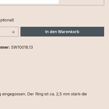
ptional)
 Anzahl: Gib den gewünschten Wert ein 
In den Warenkorb
mmer:
SW10018.13
 eingegossen. Der Ring ist ca. 2,5 mm stark-die