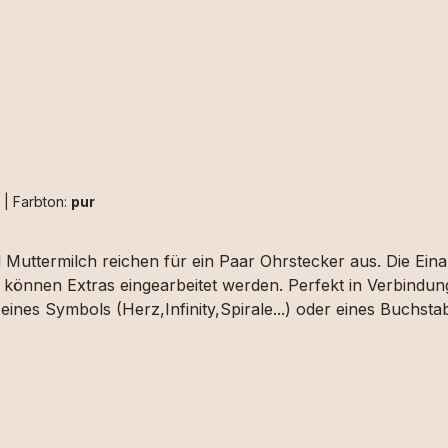
h
|
Farbton:
pur
 Muttermilch reichen für ein Paar Ohrstecker aus. Die Ein
können Extras eingearbeitet werden. Perfekt in Verbindung
eines Symbols (Herz,Infinity,Spirale...) oder eines Buchs
stabe" auswählen und uns die das gewünschte Motiv upload
ch ausgewählt werden.Aufgrund der begrenzten Fläche sind
trähne/n an. Dies können wir aber erst beurteilen wenn wir
setzbar.