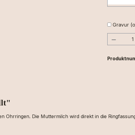
Gravur (o
Produkt
Produktnu
lt"
n Ohrringen. Die Muttermilch wird direkt in die Ringfassung