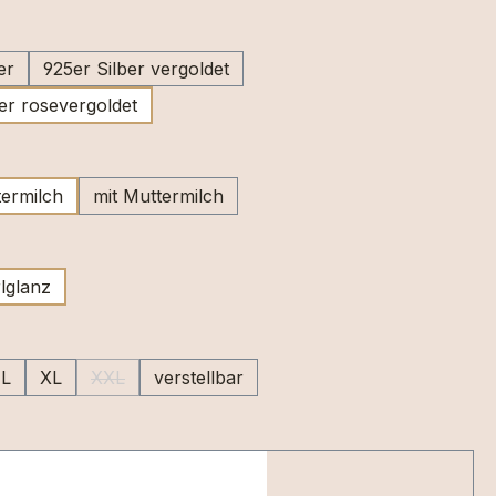
swählen
er
925er Silber vergoldet
er rosevergoldet
wählen
ermilch
mit Muttermilch
swählen
lglanz
uswählen
L
XL
XXL
verstellbar
(Diese Option ist zurzeit nicht verfügbar.)