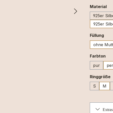
au
Material
925er Silb
925er Silb
aus
Füllung
ohne Mutt
au
Farbton
pur
per
a
Ringgröße
S
M
Extras