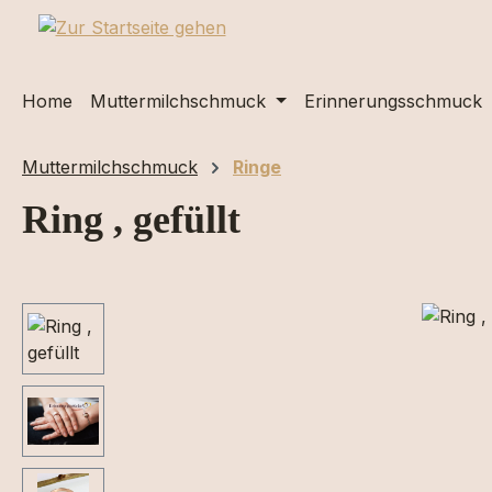
m Hauptinhalt springen
Zur Suche springen
Zur Hauptnavigation springen
Home
Muttermilchschmuck
Erinnerungsschmuck
Muttermilchschmuck
Ringe
Ring , gefüllt
Bildergalerie überspringen