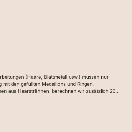
arbeitungen (Haare, Blattmetall usw.) müssen nur
 mit den gefüllten Medaillons und Ringen.
taben aus Haarsträhnen berechnen wir zusätzlich 20
en oder in der Textbox für Mitteilungen im
 nicht alle Designs mit jeder Haarsträhne umsetzbar
 die Materialien bei uns haben. 2 kleine Herzen