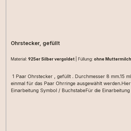
Ohrstecker, gefüllt
Material:
925er Silber vergoldet
|
Füllung:
ohne Muttermilc
1 Paar Ohrstecker , gefüllt . Durchmesser 8 mm.15 ml
einmal für das Paar Ohrringe ausgewählt werden.Hier 
Einarbeitung Symbol / BuchstabeFür die Einarbeitung 
Euro bitte zu den Extras"+ Einarbeitung Symbol/Buch
Warenkorb schreiben. Die Materialen müssen zusätzli
, da kommt es immer auf die Beschaffenheit der Haars
nebeneinander aus Haarsträhnen sind z.Bsp. nicht um