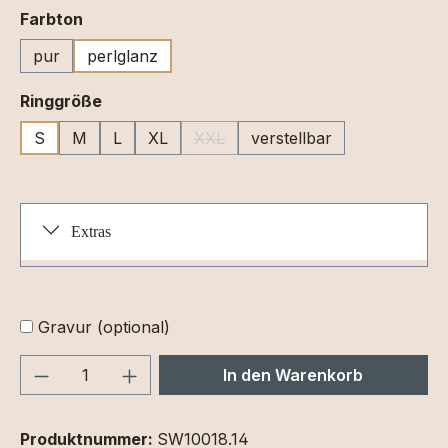
auswählen
Farbton
pur
perlglanz
auswählen
Ringgröße
S
M
L
XL
XXL
verstellbar
(Diese Option ist zurzeit nicht verfüg
Extras
Gravur (optional)
Produkt Anzahl: Gib den gewünschten We
In den Warenkorb
Produktnummer:
SW10018.14