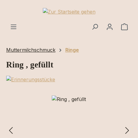
Zum Hauptinhalt springen
Ware
Muttermilchschmuck
Ringe
Ring , gefüllt
Bildergalerie überspringen