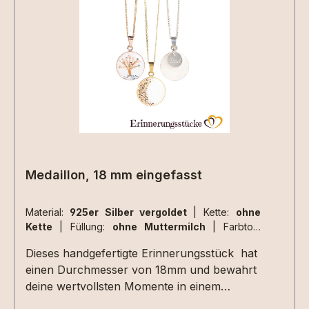
Materialen müssen zusätzlich ausgewählt
werden.Aufgrund der begrenzten Fläche sind
nicht alle Designs mit jeder Haarsträhne
umsetzbar , da kommt es immer auf die
Beschaffenheit der Haarsträhne/n an. Dies
können wir aber erst beurteilen wenn wir die
Materialien bei uns haben. 2 kleine Herzen
nebeneinander aus Haarsträhnen sind z.Bsp.
nicht umsetzbar.
Medaillon, 18 mm eingefasst
Material:
925er Silber vergoldet
|
Kette:
ohne
Kette
|
Füllung:
ohne Muttermilch
|
Farbton:
perlglanz
Dieses handgefertigte Erinnerungsstück hat
einen Durchmesser von 18mm und bewahrt
deine wertvollsten Momente in einem
Schmuckstück voller Bedeutung. Mit viel