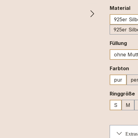
au
Material
925er Silb
925er Silb
aus
Füllung
ohne Mutt
au
Farbton
pur
per
a
Ringgröße
S
M
Extras