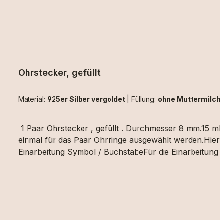
Ohrstecker, gefüllt
Material:
925er Silber vergoldet
|
Füllung:
ohne Muttermilc
1 Paar Ohrstecker , gefüllt . Durchmesser 8 mm.15 ml
einmal für das Paar Ohrringe ausgewählt werden.Hier 
Einarbeitung Symbol / BuchstabeFür die Einarbeitung 
Euro bitte zu den Extras"+ Einarbeitung Symbol/Buch
Warenkorb schreiben. Die Materialen müssen zusätzli
, da kommt es immer auf die Beschaffenheit der Haars
nebeneinander aus Haarsträhnen sind z.Bsp. nicht um