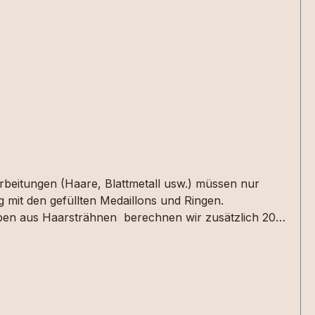
arbeitungen (Haare, Blattmetall usw.) müssen nur
 mit den gefüllten Medaillons und Ringen.
taben aus Haarsträhnen berechnen wir zusätzlich 20
en oder in der Textbox für Mitteilungen im
 nicht alle Designs mit jeder Haarsträhne umsetzbar
 die Materialien bei uns haben. 2 kleine Herzen