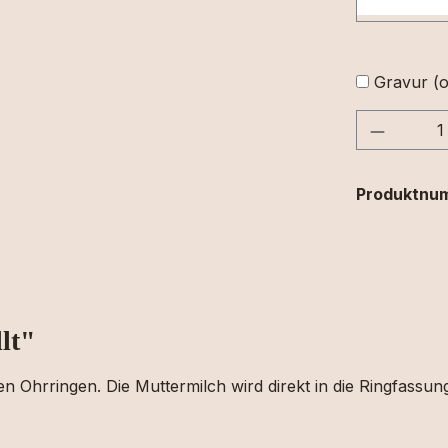
Gravur (o
Produkt
Produktnu
lt"
n Ohrringen. Die Muttermilch wird direkt in die Ringfassung