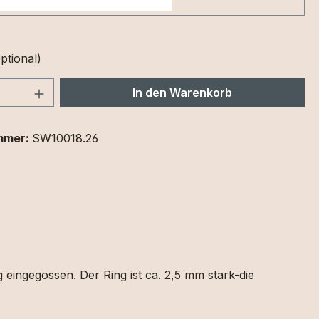
ptional)
 Anzahl: Gib den gewünschten Wert ein 
In den Warenkorb
mmer:
SW10018.26
 eingegossen. Der Ring ist ca. 2,5 mm stark-die