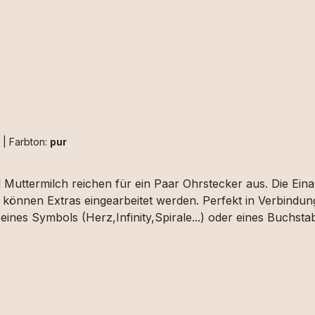
h
|
Farbton:
pur
 Muttermilch reichen für ein Paar Ohrstecker aus. Die Ein
können Extras eingearbeitet werden. Perfekt in Verbindung
eines Symbols (Herz,Infinity,Spirale...) oder eines Buchs
stabe" auswählen und uns die das gewünschte Motiv upload
ch ausgewählt werden.Aufgrund der begrenzten Fläche sind
trähne/n an. Dies können wir aber erst beurteilen wenn wir
setzbar.