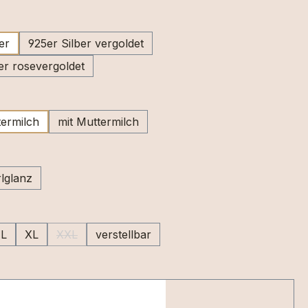
swählen
er
925er Silber vergoldet
er rosevergoldet
wählen
ermilch
mit Muttermilch
swählen
lglanz
uswählen
L
XL
XXL
verstellbar
(Diese Option ist zurzeit nicht verfügbar.)