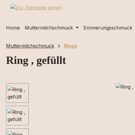
m Hauptinhalt springen
Zur Suche springen
Zur Hauptnavigation springen
Home
Muttermilchschmuck
Erinnerungsschmuck
Muttermilchschmuck
Ringe
Ring , gefüllt
Bildergalerie überspringen