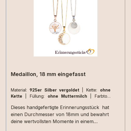
Materialen müssen zusätzlich ausgewählt
werden.Aufgrund der begrenzten Fläche sind
nicht alle Designs mit jeder Haarsträhne
umsetzbar , da kommt es immer auf die
Beschaffenheit der Haarsträhne/n an. Dies
können wir aber erst beurteilen wenn wir die
Materialien bei uns haben. 2 kleine Herzen
nebeneinander aus Haarsträhnen sind z.Bsp.
nicht umsetzbar.
Medaillon, 18 mm eingefasst
Material:
925er Silber vergoldet
|
Kette:
ohne
Kette
|
Füllung:
ohne Muttermilch
|
Farbton:
perlglanz
Dieses handgefertigte Erinnerungsstück hat
einen Durchmesser von 18mm und bewahrt
deine wertvollsten Momente in einem
Schmuckstück voller Bedeutung. Mit viel