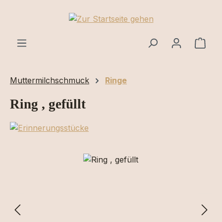
Zum Hauptinhalt springen
Ware
Muttermilchschmuck
Ringe
Ring , gefüllt
Bildergalerie überspringen