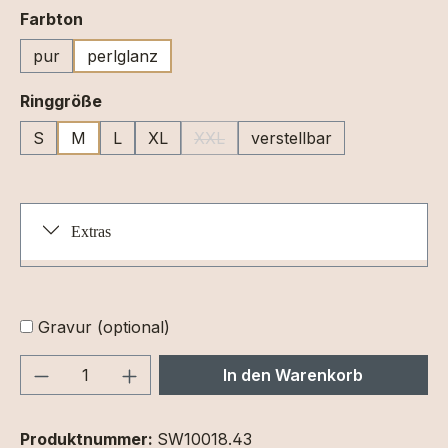
auswählen
Farbton
pur
perlglanz
auswählen
Ringgröße
S
M
L
XL
XXL
verstellbar
(Diese Option ist zurzeit nicht verfüg
Extras
Gravur (optional)
Produkt Anzahl: Gib den gewünschten We
In den Warenkorb
Produktnummer:
SW10018.43