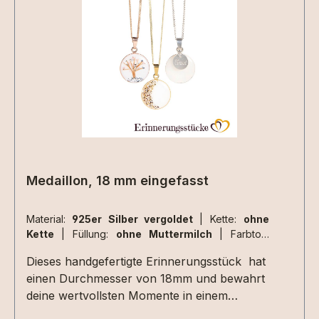
Materialen müssen zusätzlich ausgewählt
werden.Aufgrund der begrenzten Fläche sind
nicht alle Designs mit jeder Haarsträhne
umsetzbar , da kommt es immer auf die
Beschaffenheit der Haarsträhne/n an. Dies
können wir aber erst beurteilen wenn wir die
Materialien bei uns haben. 2 kleine Herzen
nebeneinander aus Haarsträhnen sind z.Bsp.
nicht umsetzbar.
Medaillon, 18 mm eingefasst
Material:
925er Silber vergoldet
|
Kette:
ohne
Kette
|
Füllung:
ohne Muttermilch
|
Farbton:
perlglanz
Dieses handgefertigte Erinnerungsstück hat
einen Durchmesser von 18mm und bewahrt
deine wertvollsten Momente in einem
Schmuckstück voller Bedeutung. Mit viel