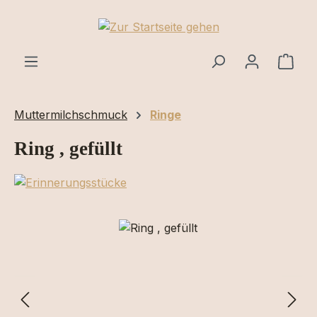
Zum Hauptinhalt springen
Ware
Muttermilchschmuck
Ringe
Ring , gefüllt
Bildergalerie überspringen