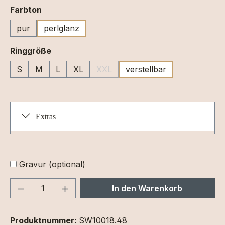
auswählen
Farbton
pur
perlglanz
auswählen
Ringgröße
S
M
L
XL
XXL
verstellbar
(Diese Option ist zurzeit nicht verfüg
Extras
Gravur (optional)
Produkt Anzahl: Gib den gewünschten We
In den Warenkorb
Produktnummer:
SW10018.48