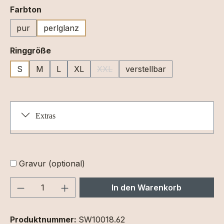
auswählen
Farbton
pur
perlglanz
auswählen
Ringgröße
S
M
L
XL
XXL
verstellbar
(Diese Option ist zurzeit nicht verfüg
Extras
Gravur (optional)
Produkt Anzahl: Gib den gewünschten We
In den Warenkorb
Produktnummer:
SW10018.62