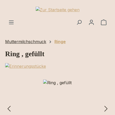
Zum Hauptinhalt springen
Ware
Muttermilchschmuck
Ringe
Ring , gefüllt
Bildergalerie überspringen