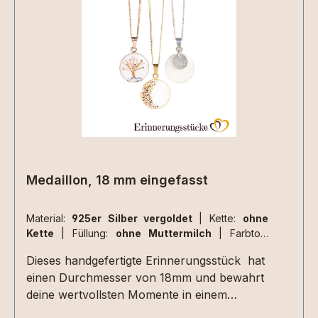
Materialen müssen zusätzlich ausgewählt
werden.Aufgrund der begrenzten Fläche sind
nicht alle Designs mit jeder Haarsträhne
umsetzbar , da kommt es immer auf die
Beschaffenheit der Haarsträhne/n an. Dies
können wir aber erst beurteilen wenn wir die
Materialien bei uns haben. 2 kleine Herzen
nebeneinander aus Haarsträhnen sind z.Bsp.
nicht umsetzbar.
Medaillon, 18 mm eingefasst
Material:
925er Silber vergoldet
|
Kette:
ohne
Kette
|
Füllung:
ohne Muttermilch
|
Farbton:
perlglanz
Dieses handgefertigte Erinnerungsstück hat
einen Durchmesser von 18mm und bewahrt
deine wertvollsten Momente in einem
Schmuckstück voller Bedeutung. Mit viel