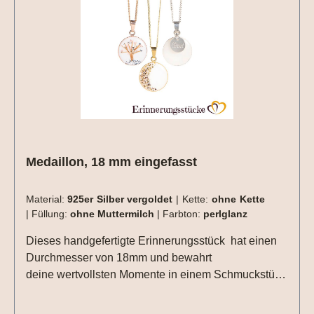
alle Designs mit jeder Haarsträhne umsetzbar , da
kommt es immer auf die Beschaffenheit der
Haarsträhne/n an. Dies können wir aber erst
beurteilen wenn wir die Materialien bei uns haben. 2
kleine Herzen nebeneinander aus Haarsträhnen
sind z.Bsp. nicht umsetzbar.
Medaillon, 18 mm eingefasst
Material:
925er Silber vergoldet
|
Kette:
ohne Kette
|
Füllung:
ohne Muttermilch
|
Farbton:
perlglanz
Dieses handgefertigte Erinnerungsstück hat einen
Durchmesser von 18mm und bewahrt
deine wertvollsten Momente in einem Schmuckstück
voller Bedeutung. Mit viel Sorgfalt und Liebe entsteht
aus deinen persönlichen Erinnerungsmaterialien ein