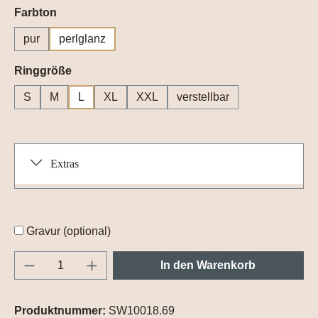
auswählen
Farbton
pur
perlglanz
auswählen
Ringgröße
S
M
L
XL
XXL
verstellbar
Extras
Gravur (optional)
Produkt Anzahl: Gib den gewünschten Wert e
In den Warenkorb
Produktnummer:
SW10018.69