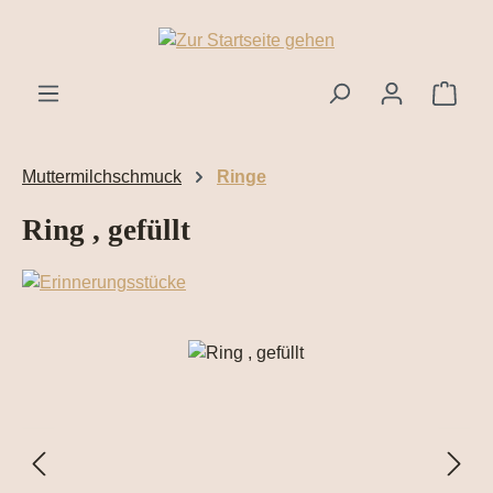
Zum Hauptinhalt springen
Ware
Muttermilchschmuck
Ringe
Ring , gefüllt
Bildergalerie überspringen