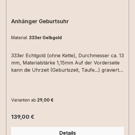
Anhänger Geburtsuhr
Material:
333er Gelbgold
333er Echtgold (ohne Kette), Durchmesser ca. 13
mm, Materialstärke 1,15mm Auf der Vorderseite
kann die Uhrzeit (Geburtszeit, Taufe...) graviert
werden. Hierzu einfach die Uhrzeit in die
Textbox schreiben. Auf der Rückseite Datum
(XX.XX.XX) und /oder ein Name mit max. 6
Zeichen.Bitte die entsprechenden
Varianten ab
29,00 €
Gravuroptionen auswählen.
Regulärer Preis:
139,00 €
Details