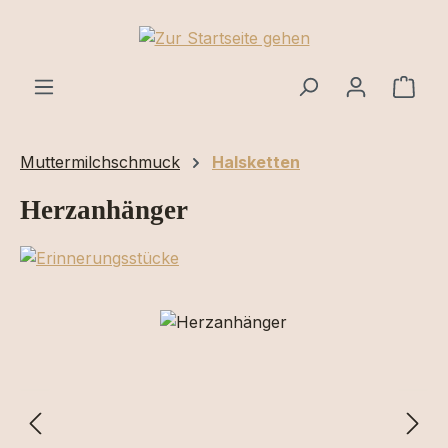
Zum Hauptinhalt springen
Ware
Muttermilchschmuck
Halsketten
Herzanhänger
Bildergalerie überspringen