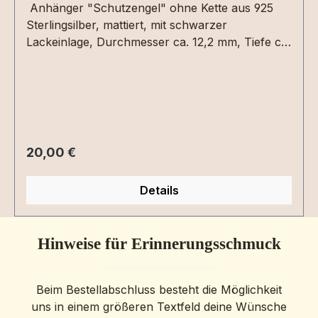
Anhänger "Schutzengel" ohne Kette aus 925
Sterlingsilber, mattiert, mit schwarzer
Lackeinlage, Durchmesser ca. 12,2 mm, Tiefe ca.
1,2 mmGravur ist auf der Rückseite mit ca. 8
Zeichen als Text in Druck- oder Schreibschrift
oder als Grafik per Dateiupload möglich.Bitte die
entsprechenden Gravuroptionen auswählen.
Regulärer Preis:
20,00 €
Details
Hinweise für Erinnerungsschmuck
Beim Bestellabschluss besteht die Möglichkeit
uns in einem größeren Textfeld deine Wünsche