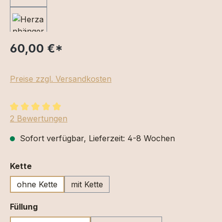
60,00 €
*
Preise zzgl. Versandkosten
Durchschnittliche Bewertung von 5 von 5 Sternen
2 Bewertungen
Sofort verfügbar, Lieferzeit: 4-8 Wochen
auswählen
Kette
ohne Kette
mit Kette
auswählen
Füllung