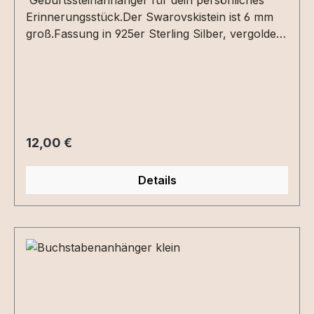
Erinnerungsstück.Der Swarovskistein ist 6 mm
groß.Fassung in 925er Sterling Silber, vergoldet
oder roséveroldet.
Regulärer Preis:
12,00 €
Details