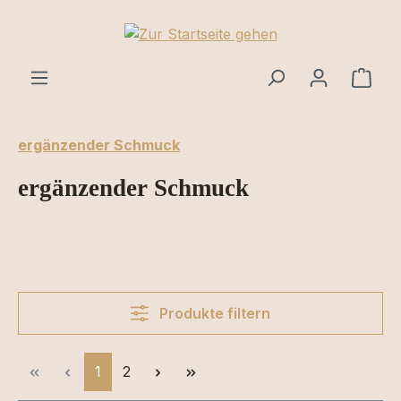
Zum Hauptinhalt springen
Ware
ergänzender Schmuck
ergänzender Schmuck
Produkte filtern
Seite
Seite
1
2