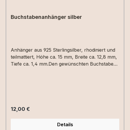
Buchstabenanhänger silber
Anhänger aus 925 Sterlingsilber, rhodiniert und
teilmattiert, Höhe ca. 15 mm, Breite ca. 12,8 mm,
Tiefe ca. 1,4 mm.Den gewünschten Buchstaben
bitte im Feld vermerken.
Regulärer Preis:
12,00 €
Details