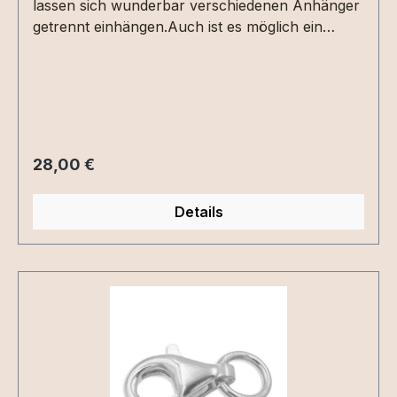
lassen sich wunderbar verschiedenen Anhänger
getrennt einhängen.Auch ist es möglich ein
Collier erstellen zu lassen um zum Beispiel 2
verschiedene Anhänger aus verschiedenen
Stillzeiten tragen zu können. Hierzu schreibe
uns vor Bestellung bitte an.
Regulärer Preis:
28,00 €
Details