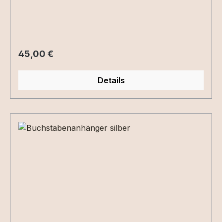
Regulärer Preis:
45,00 €
Details