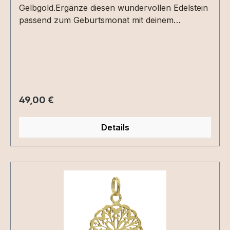
Gelbgold.Ergänze diesen wundervollen Edelstein
passend zum Geburtsmonat mit deinem
Erinnerungsstück.
Regulärer Preis:
49,00 €
Details