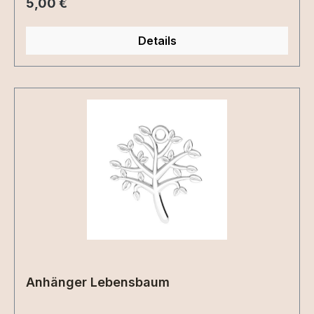
Regulärer Preis:
5,00 €
Details
Anhänger Lebensbaum