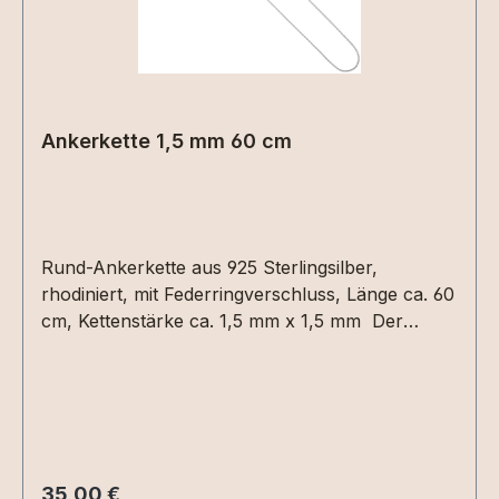
Ankerkette 1,5 mm 60 cm
Rund-Ankerkette aus 925 Sterlingsilber,
rhodiniert, mit Federringverschluss, Länge ca. 60
cm, Kettenstärke ca. 1,5 mm x 1,5 mm Der
Artikel ist anlaufgeschützt (rhodiniert)
Regulärer Preis:
35,00 €