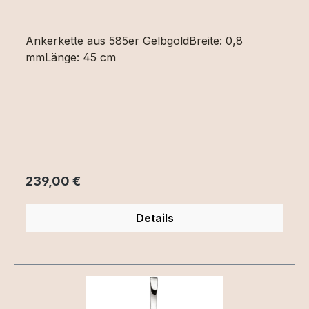
Ankerkette aus 585er GelbgoldBreite: 0,8
mmLänge: 45 cm
Regulärer Preis:
239,00 €
Details