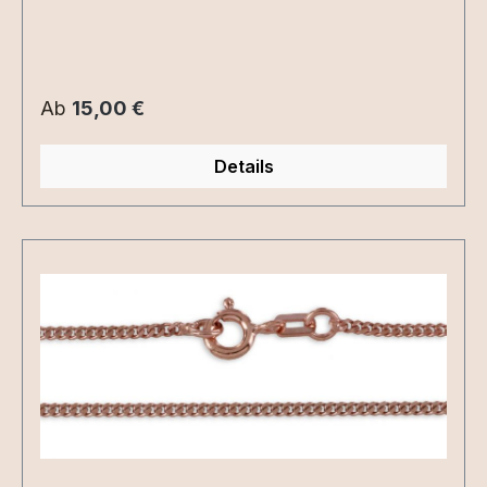
kombinierbar mit einer Gravurplatte oder den
Geburtsblumen.
Regulärer Preis:
Ab
15,00 €
Details