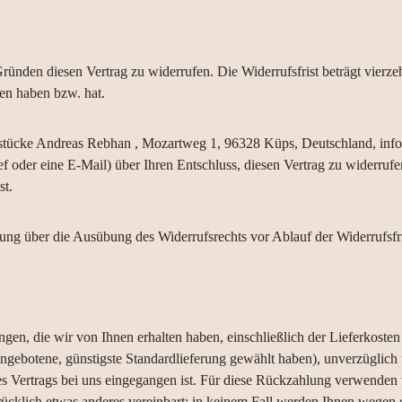
̈nden diesen Vertrag zu widerrufen. Die Widerrufsfrist beträgt vierz
men haben bzw. hat.
stücke Andreas Rebhan , Mozartweg 1, 96328 Küps, Deutschland, info
ef oder eine E-Mail) über Ihren Entschluss, diesen Vertrag zu widerrufen
st.
ilung über die Ausübung des Widerrufsrechts vor Ablauf der Widerrufsfr
gen, die wir von Ihnen erhalten haben, einschließlich der Lieferkosten
angebotene, günstigste Standardlieferung gewählt haben), unverzüglic
es Vertrags bei uns eingegangen ist. Für diese Rückzahlung verwenden 
rücklich etwas anderes vereinbart; in keinem Fall werden Ihnen wegen 