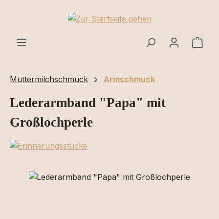
Zum Hauptinhalt springen
Ware
Muttermilchschmuck
Armschmuck
Lederarmband "Papa" mit
Großlochperle
Bildergalerie überspringen