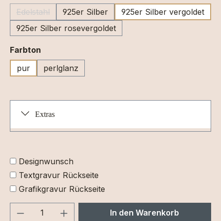
Edelstahl
925er Silber
925er Silber vergoldet
(Diese Option ist zurzeit nicht verfügbar.)
925er Silber rosevergoldet
auswählen
Farbton
pur
perlglanz
Extras
Designwunsch
Textgravur Rückseite
Grafikgravur Rückseite
Produkt Anzahl: Gib den gewünschten We
In den Warenkorb