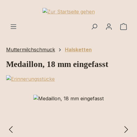
Zum Hauptinhalt springen
Ware
Muttermilchschmuck
Halsketten
Medaillon, 18 mm eingefasst
Bildergalerie überspringen