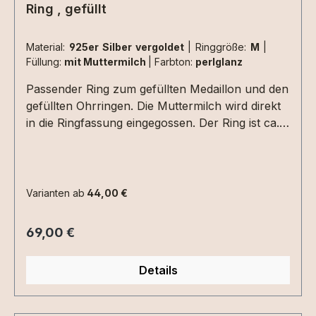
Ring , gefüllt
Material:
925er Silber vergoldet
|
Ringgröße:
M
|
Füllung:
mit Muttermilch
|
Farbton:
perlglanz
Passender Ring zum gefüllten Medaillon und den
gefüllten Ohrringen. Die Muttermilch wird direkt
in die Ringfassung eingegossen. Der Ring ist ca.
2,5 mm stark-die Muttermilchfüllung 8mm im
Durchmesser.folgende Ringgrößen sind
verfügbar:S - Innendurchmesser ca. 16,2 mmM -
Innendurchmesser ca. 17,2 mm L -
Varianten ab
44,00 €
Innendurchmesser ca. 18 mmXL-
Innendurchmesser ca. 19 mmSollte
Regulärer Preis:
69,00 €
Innendurchmesser 19 mm nicht ausreichen,
kann der Ring in Sterling Silber auch von
Details
unserer Goldschmiedin geweitet werden - hierbei
entstehen allerdings Zusatzkosten ! Bitte
erfragen. Den Ring gibt es auch in einer