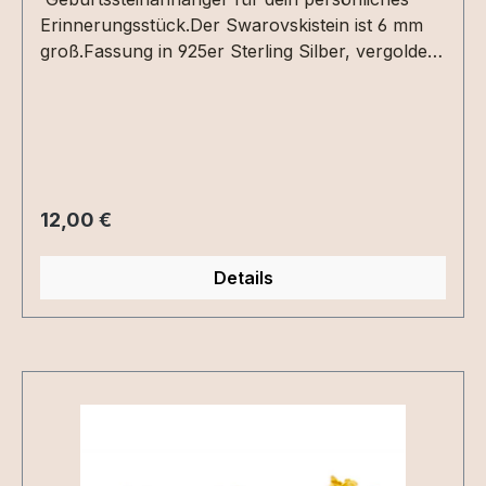
Erinnerungsstück.Der Swarovskistein ist 6 mm
groß.Fassung in 925er Sterling Silber, vergoldet
oder roséveroldet.
Regulärer Preis:
12,00 €
Details
Produktgalerie überspringen