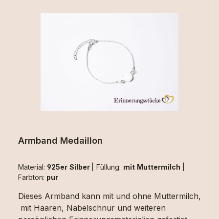
verstellbaren Variante, der für alle Größen
geeignet ist.Eine Gravur auf der Innenseite des
Ringes ist möglich.Abnutzungen in vergoldeten
oder rosévorgoldeten Ringen sind nach längerer
Tragezeit möglich.Extras können gerne
eingearbeitet werden.Die Materialen müssen
zusätzlich ausgewählt werden.Aufgrund der
begrenzten Fläche sind nicht alle Designs mit
jeder Haarsträhne umsetzbar , da kommt es
immer auf die Beschaffenheit der Haarsträhne/n
an. Dies können wir aber erst beurteilen wenn
wir die Materialien bei uns haben. 2 kleine
Armband Medaillon
Herzen nebeneinander aus Haarsträhnen sind
z.Bsp. nicht umsetzbar.
Material:
925er Silber
|
Füllung:
mit Muttermilch
|
Farbton:
pur
Dieses Armband kann mit und ohne Muttermilch,
mit Haaren, Nabelschnur und weiteren