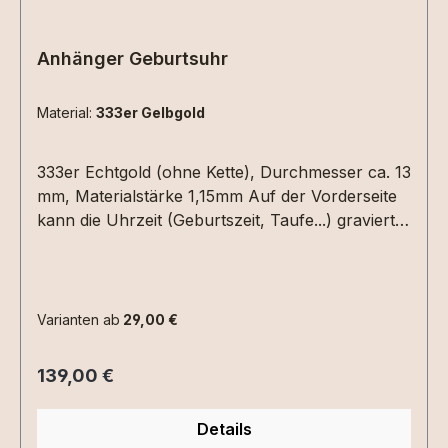
Anhänger Geburtsuhr
Material:
333er Gelbgold
333er Echtgold (ohne Kette), Durchmesser ca. 13
mm, Materialstärke 1,15mm Auf der Vorderseite
kann die Uhrzeit (Geburtszeit, Taufe...) graviert
werden. Hierzu einfach die Uhrzeit in die
Textbox schreiben. Auf der Rückseite Datum
(XX.XX.XX) und /oder ein Name mit max. 6
Zeichen.Bitte die entsprechenden
Varianten ab
29,00 €
Gravuroptionen auswählen.
Regulärer Preis:
139,00 €
Details