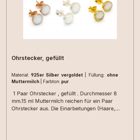
Ohrstecker, gefüllt
Material:
925er Silber vergoldet
|
Füllung:
ohne
Muttermilch
|
Farbton:
pur
1 Paar Ohrstecker , gefüllt . Durchmesser 8
mm.15 ml Muttermilch reichen für ein Paar
Ohrstecker aus. Die Einarbeitungen (Haare,
Blattmetall usw.) müssen nur einmal für das Paar
Ohrringe ausgewählt werden.Hier können Extras
eingearbeitet werden. Perfekt in Verbindung mit
den gefüllten Medaillons und Ringen.