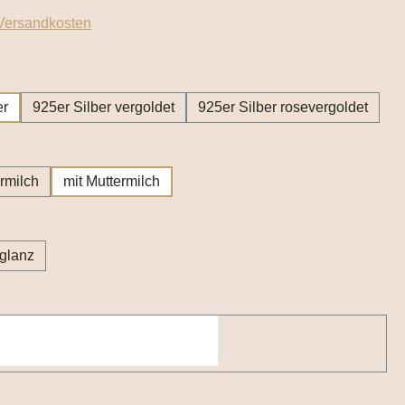
 Versandkosten
wählen
er
925er Silber vergoldet
925er Silber rosevergoldet
wählen
rmilch
mit Muttermilch
wählen
lglanz