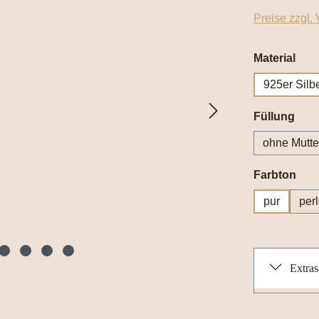
Preise zzgl.
aus
Material
925er Silb
aus
Füllung
ohne Mutte
aus
Farbton
pur
per
Extras