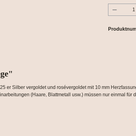
Produkt 
Produktnu
nge"
 925 er Silber vergoldet und rosévergoldet mit 10 mm Herzfassun
Einarbeitungen (Haare, Blattmetall usw.) müssen nur einmal fü