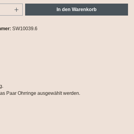
Anzahl: Gib den gewünschten Wert ein oder
In den Warenkorb
mmer:
SW10039.6
g.
r das Paar Ohrringe ausgewählt werden.