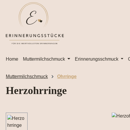
m Hauptinhalt springen
Zur Suche springen
Zur Hauptnavigation springen
Home
Muttermilchschmuck
Erinnerungsschmuck
Muttermilchschmuck
Ohrringe
Herzohrringe
Bildergalerie überspringen