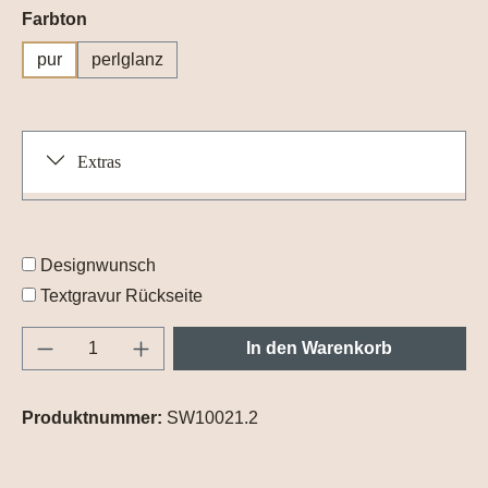
auswählen
Farbton
pur
perlglanz
Extras
Designwunsch
Textgravur Rückseite
Produkt Anzahl: Gib den gewünschten Wert e
In den Warenkorb
Produktnummer:
SW10021.2