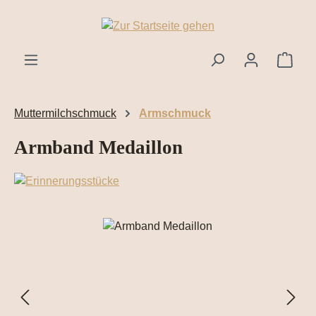
Zum Hauptinhalt springen
Ware
Muttermilchschmuck
Armschmuck
Armband Medaillon
Bildergalerie überspringen