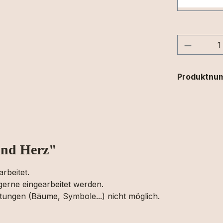
Produkt
Produktnu
ind Herz"
rbeitet.
 gerne eingearbeitet werden.
tungen (Bäume, Symbole...) nicht möglich.