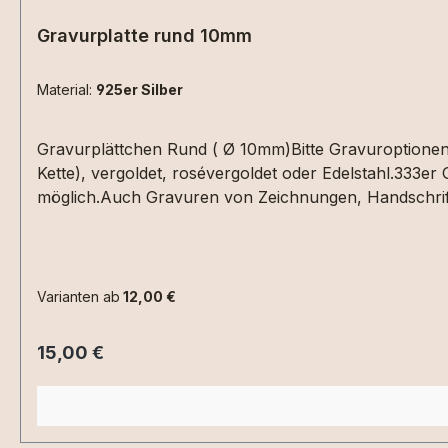
Gravurplatte rund 10mm
Material:
925er Silber
Gravurplättchen Rund ( Ø 10mm)Bitte Gravuroptionen z
Kette), vergoldet, rosévergoldet oder Edelstahl.333er
möglich.Auch Gravuren von Zeichnungen, Handschrift
Warenkorb legen. Lasergravuren (Fuß-/Handabdrücke) 
Varianten ab
12,00 €
Regulärer Preis:
15,00 €