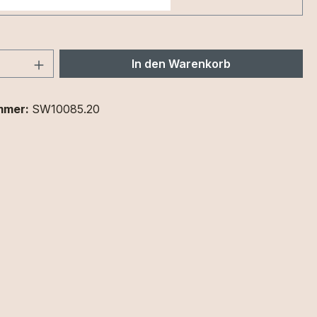
 Anzahl: Gib den gewünschten Wert ein 
In den Warenkorb
mmer:
SW10085.20