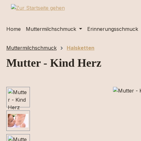
m Hauptinhalt springen
Zur Suche springen
Zur Hauptnavigation springen
Home
Muttermilchschmuck
Erinnerungsschmuck
Muttermilchschmuck
Halsketten
Mutter - Kind Herz
Bildergalerie überspringen