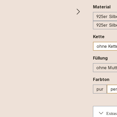
au
Material
925er Silb
925er Silb
ausw
Kette
ohne Kett
aus
Füllung
ohne Mutt
au
Farbton
pur
per
Extras