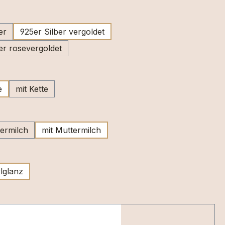
swählen
er
925er Silber vergoldet
er rosevergoldet
ählen
e
mit Kette
wählen
ermilch
mit Muttermilch
swählen
lglanz