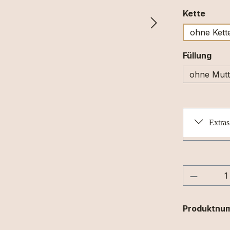
ausw
Kette
ohne Kett
aus
Füllung
ohne Mutt
Extras
Produkt
Produktnu