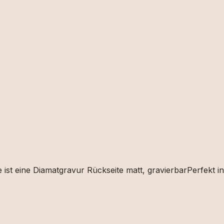
blume ca. 11 x 15mm Blume ist eine Diamatgravur Rückseite matt, gravierba