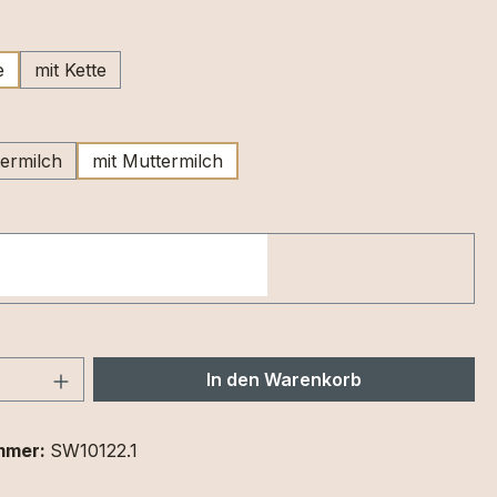
ählen
e
mit Kette
wählen
ermilch
mit Muttermilch
 Anzahl: Gib den gewünschten Wert ein 
In den Warenkorb
mmer:
SW10122.1