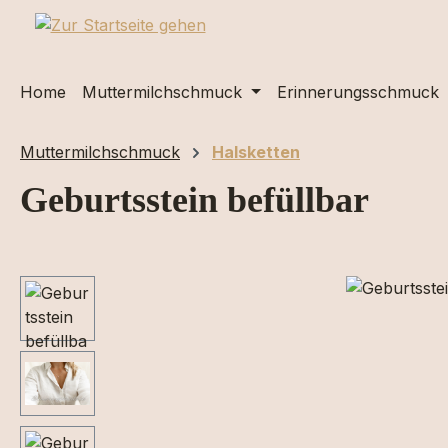
m Hauptinhalt springen
Zur Suche springen
Zur Hauptnavigation springen
Home
Muttermilchschmuck
Erinnerungsschmuck
Muttermilchschmuck
Halsketten
Geburtsstein befüllbar
Bildergalerie überspringen