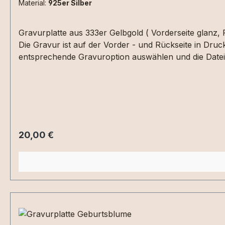
Material:
925er Silber
Gravurplatte aus 333er Gelbgold ( Vorderseite glanz, Rückseite mattiert ), 925er Sterling Silber, vergoldet oder rosévergoldet. Durchmesser ca. 14 mm (ohne Kette).
Die Gravur ist auf der Vorder - und Rückseite in Dru
entsprechende Gravuroption auswählen und die Datei 
möglich.
Regulärer Preis:
20,00 €