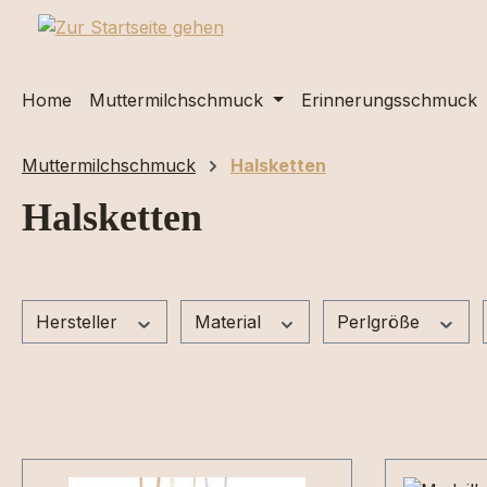
m Hauptinhalt springen
Zur Suche springen
Zur Hauptnavigation springen
Home
Muttermilchschmuck
Erinnerungsschmuck
Muttermilchschmuck
Halsketten
Halsketten
Hersteller
Material
Perlgröße