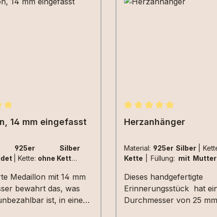
ittliche Bewertung von 5 von 5 Sternen
Durchschnittliche Bewer
n, 14 mm eingefasst
Herzanhänger
al:
925er Silber
Material:
925er Silber
|
Kett
ldet
|
Kette:
ohne Kette
|
Kette
|
Füllung:
mit Mutte
ohne Muttermilch
|
Farbton:
pur
rte Medaillon mit 14 mm
Dieses handgefertigte
r
ser bewahrt das, was
Erinnerungsstück hat ei
nbezahlbar ist, in einem
Durchmesser von 25 m
n Schmuckstück für jeden
und bewahrt deine wertvo