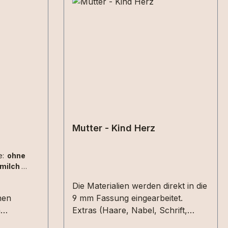
tung von 5 von 5 Sternen
Mutter - Kind Herz
e:
ohne
rmilch
|
Die Materialien werden direkt in die
nen
9 mm Fassung eingearbeitet.
m
Extras (Haare, Nabel, Schrift,
llsten
Asche, Blüten...) können gerne