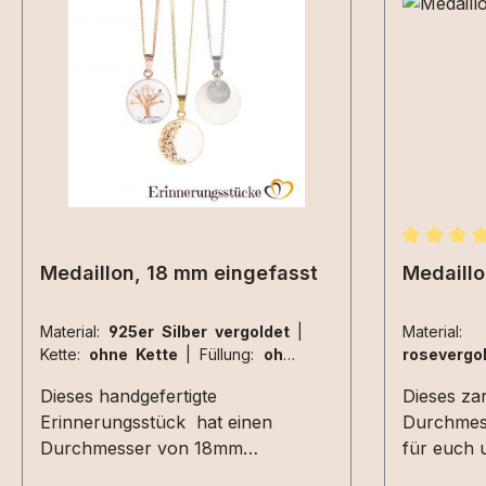
Durchschn
Medaillon, 18 mm eingefasst
Medaillo
Material:
925er Silber vergoldet
|
Materi
Kette:
ohne Kette
|
Füllung:
ohne
rosevergo
Muttermilch
|
Farbton:
perlglanz
Füllung:
Dieses handgefertigte
Dieses za
Farbton:
pu
Erinnerungsstück hat einen
Durchmes
Durchmesser von 18mm
für euch u
und bewahrt deine wertvollsten
stilvolle