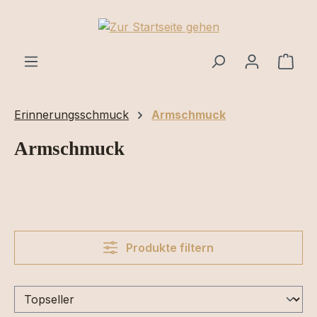
Zum Hauptinhalt springen
Ware
Erinnerungsschmuck
Armschmuck
Armschmuck
Produkte filtern