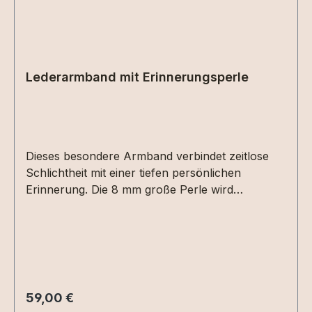
Lederarmband mit Erinnerungsperle
Dieses besondere Armband verbindet zeitlose
Schlichtheit mit einer tiefen persönlichen
Erinnerung. Die 8 mm große Perle wird
individuell für Sie angefertigt und kann mit
Asche, Haaren, Fell, Stoff oder anderen
wertvollen Erinnerungsmaterialien befüllt
werden. So entsteht ein ganz persönliches
Schmuckstück, das Verbundenheit spürbar
macht und kostbare Erinnerungen für immer
Regulärer Preis:
59,00 €
bewahrt. Das Design ist frei wählbar und kann