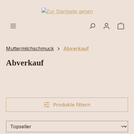
Zum Hauptinhalt springen
Ware
Muttermilchschmuck
Abverkauf
Abverkauf
Produkte filtern