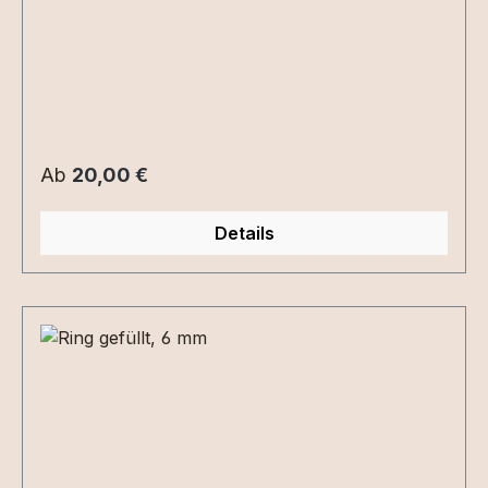
Regulärer Preis:
Ab
20,00 €
Details