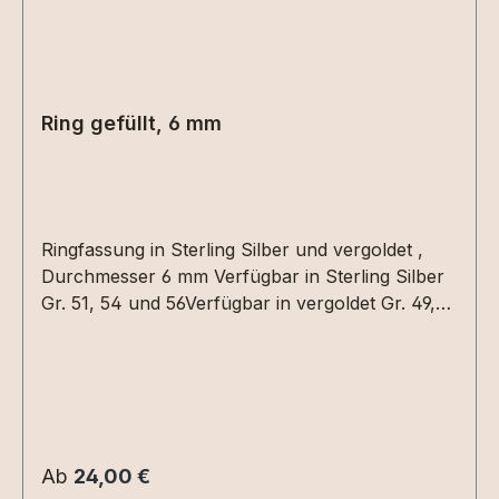
Ring gefüllt, 6 mm
Ringfassung in Sterling Silber und vergoldet ,
Durchmesser 6 mm Verfügbar in Sterling Silber
Gr. 51, 54 und 56Verfügbar in vergoldet Gr. 49,
50, 51, 54, 56 und 60Verfügbar in rosévergoldet
Gr. 56Eine Gravur ist möglich.
Regulärer Preis:
Ab
24,00 €