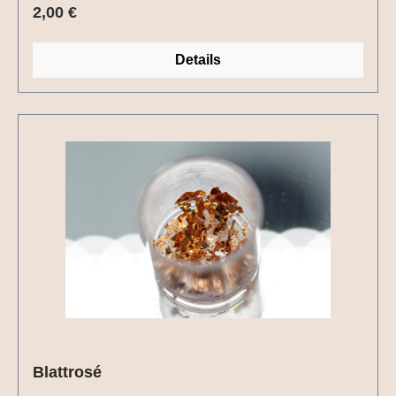
Regulärer Preis:
2,00 €
Details
Blattrosé