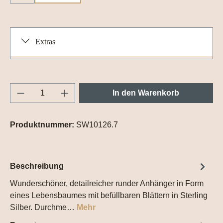
Extras
Produkt Anzahl: Gib den gewünschten Wert e
In den Warenkorb
Produktnummer:
SW10126.7
Beschreibung
Wunderschöner, detailreicher runder Anhänger in Form
eines Lebensbaumes mit befüllbaren Blättern in Sterling
Silber. Durchme…
Mehr