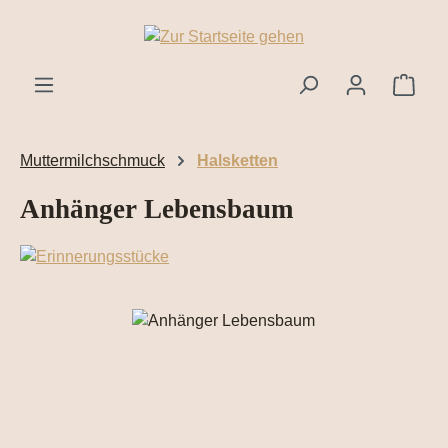
Zum Hauptinhalt springen
Ware
Muttermilchschmuck
Halsketten
Anhänger Lebensbaum
Bildergalerie überspringen