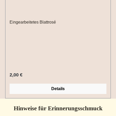
Eingearbeitetes Blattrosé
Regulärer Preis:
2,00 €
Details
Hinweise für Erinnerungsschmuck