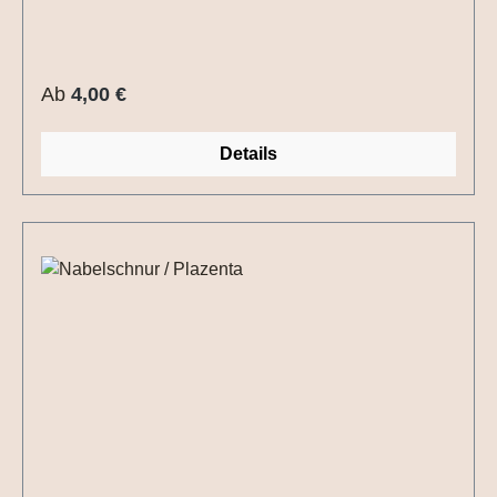
Regulärer Preis:
Ab
4,00 €
Details