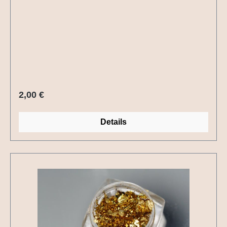
Regulärer Preis:
2,00 €
Details