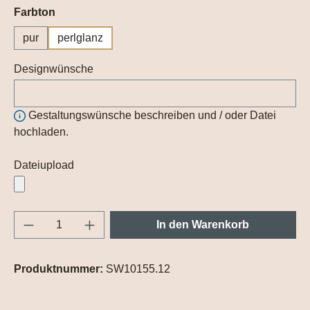
auswählen
Farbton
pur
perlglanz
Designwünsche
Gestaltungswünsche beschreiben und / oder Datei
hochladen.
Dateiupload
Produkt Anzahl: Gib den gewünschten Wert e
In den Warenkorb
Produktnummer:
SW10155.12