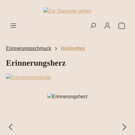
Zum Hauptinhalt springen
Ware
Erinnerungsschmuck
Halsketten
Erinnerungsherz
Bildergalerie überspringen