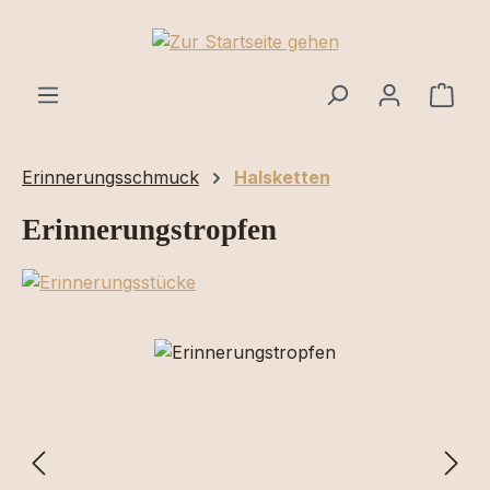
Zum Hauptinhalt springen
Ware
Erinnerungsschmuck
Halsketten
Erinnerungstropfen
Bildergalerie überspringen