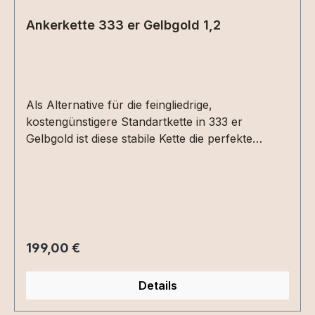
Ankerkette 333 er Gelbgold 1,2
Als Alternative für die feingliedrige,
kostengünstigere Standartkette in 333 er
Gelbgold ist diese stabile Kette die perfekte
Wahl.Ankerkette aus 8 Karat (333) Gelbgold,
diamantiert, mit Federringverschluss, Länge ca.
45 cm, Kettenstärke ca. 1,2 mm x 1,2 mm
Regulärer Preis:
199,00 €
Details