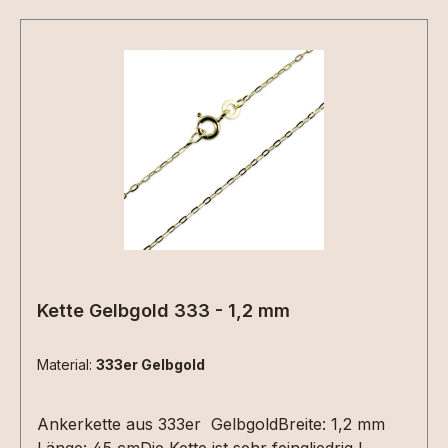
Kette Gelbgold 333 - 1,2 mm
Material:
333er Gelbgold
Ankerkette aus 333er GelbgoldBreite: 1,2 mm
Länge: 45 cmDie Kette ist sehr feingliedrig !