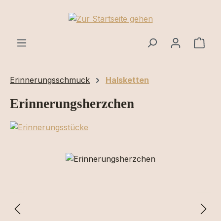
Zum Hauptinhalt springen
Ware
Erinnerungsschmuck
Halsketten
Erinnerungsherzchen
Bildergalerie überspringen