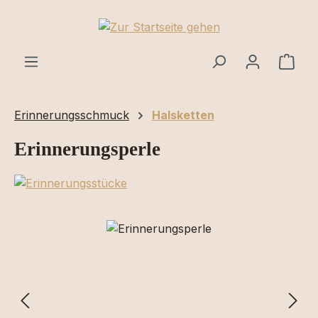
Zum Hauptinhalt springen
Ware
Erinnerungsschmuck
Halsketten
Erinnerungsperle
Bildergalerie überspringen