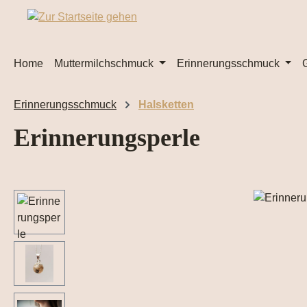
m Hauptinhalt springen
Zur Suche springen
Zur Hauptnavigation springen
Home
Muttermilchschmuck
Erinnerungsschmuck
Erinnerungsschmuck
Halsketten
Erinnerungsperle
Bildergalerie überspringen