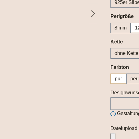
925er Silb
a
Perlgröße
8 mm
1
auswä
Kette
ohne Kette
aus
Farbton
pur
per
Designwüns
Gestaltun
Dateiupload