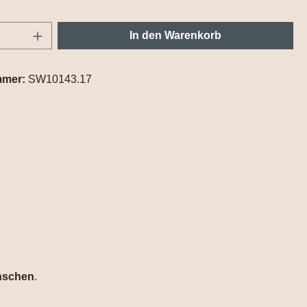
Anzahl: Gib den gewünschten Wert ein oder
In den Warenkorb
mmer:
SW10143.17
ünschen
.