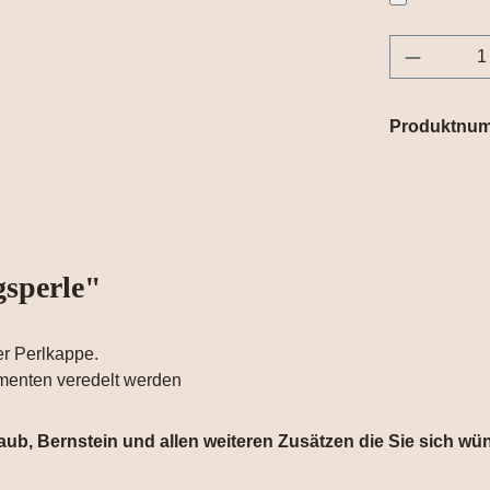
Produkt 
Produktnu
sperle"
r Perlkappe.
ementen veredelt werden
staub, Bernstein und allen weiteren Zusätzen die Sie sich w