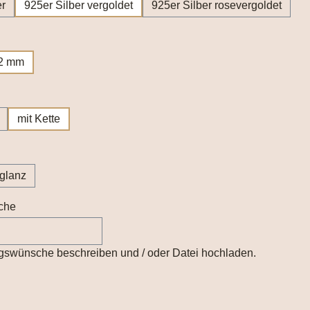
er
925er Silber vergoldet
925er Silber rosevergoldet
uswählen
2 mm
hlen
mit Kette
wählen
lglanz
che
gswünsche beschreiben und / oder Datei hochladen.