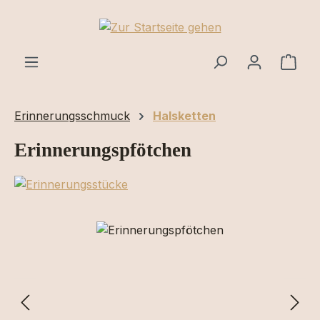
Zum Hauptinhalt springen
Ware
Erinnerungsschmuck
Halsketten
Erinnerungspfötchen
Bildergalerie überspringen