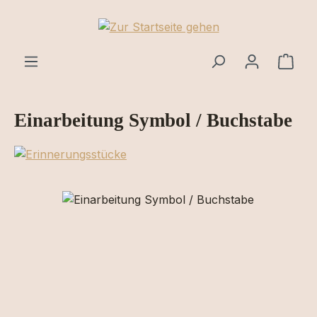
Zum Hauptinhalt springen
Ware
Einarbeitung Symbol / Buchstabe
Bildergalerie überspringen