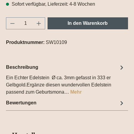
Sofort verfügbar, Lieferzeit: 4-8 Wochen
Produkt Anzahl: Gib den gewünschten Wert e
In den Warenkorb
Produktnummer:
SW10109
Beschreibung
Ein Echter Edelstein Ø ca. 3mm gefasst in 333 er
Gelbgold.Ergänze diesen wundervollen Edelstein
passend zum Geburtsmona…
Mehr
Bewertungen