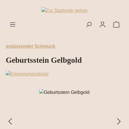
Zum Hauptinhalt springen
Ware
ergänzender Schmuck
Geburtsstein Gelbgold
Bildergalerie überspringen