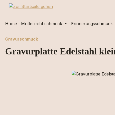
m Hauptinhalt springen
Zur Suche springen
Zur Hauptnavigation springen
Home
Muttermilchschmuck
Erinnerungsschmuck
Gravurschmuck
Gravurplatte Edelstahl klei
Bildergalerie überspringen