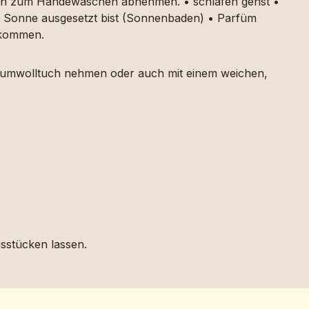
auch zum Händewaschen abnehmen. • schlafen gehst •
ker Sonne ausgesetzt bist (Sonnenbaden) • Parfüm
g kommen.
 Baumwolltuch nehmen oder auch mit einem weichen,
gsstücken lassen.