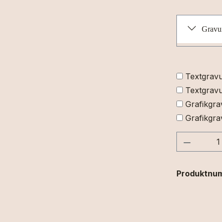
Gravu
Textgrav
Textgravu
Grafikgra
Grafikgra
Produkt
Produktnu