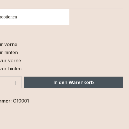
roptionen
ur vorne
r hinten
vur vorne
vur hinten
 Anzahl: Gib den gewünschten Wert ein 
In den Warenkorb
mmer:
G10001