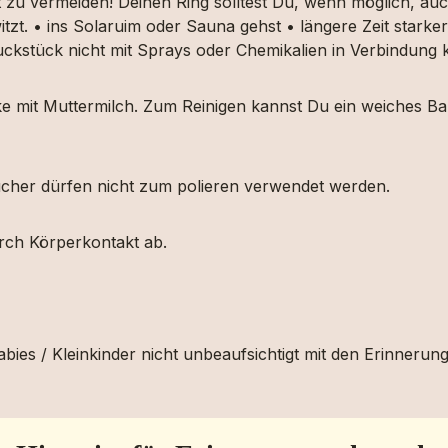
t zu vermeiden! Deinen Ring solltest Du, wenn möglich, 
itzt. • ins Solaruim oder Sauna gehst • längere Zeit star
muckstück nicht mit Sprays oder Chemikalien in Verbindun
ücke mit Muttermilch. Zum Reinigen kannst Du ein weiches
etücher dürfen nicht zum polieren verwendet werden.
urch Körperkontakt ab.
bies / Kleinkinder nicht unbeaufsichtigt mit den Erinnerun