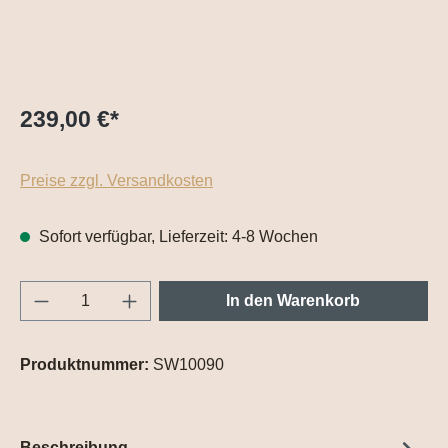
239,00 €
*
Preise zzgl. Versandkosten
Sofort verfügbar, Lieferzeit: 4-8 Wochen
Produkt Anzahl: Gib den gewünschten Wert e
In den Warenkorb
Produktnummer:
SW10090
Beschreibung