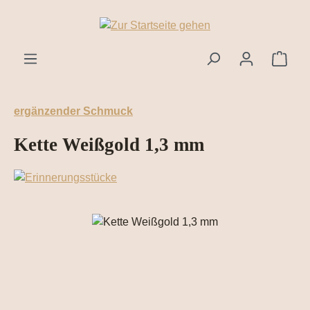
Zum Hauptinhalt springen
Ware
ergänzender Schmuck
Kette Weißgold 1,3 mm
Bildergalerie überspringen