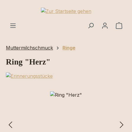
Zum Hauptinhalt springen
Ware
Muttermilchschmuck
Ringe
Ring "Herz"
Bildergalerie überspringen