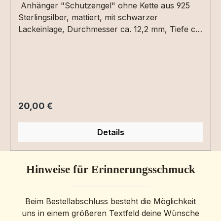
Anhänger "Schutzengel" ohne Kette aus 925
Sterlingsilber, mattiert, mit schwarzer
Lackeinlage, Durchmesser ca. 12,2 mm, Tiefe ca.
1,2 mmGravur ist auf der Rückseite mit ca. 8
Zeichen als Text in Druck- oder Schreibschrift
oder als Grafik per Dateiupload möglich.Bitte die
entsprechenden Gravuroptionen auswählen.
Regulärer Preis:
20,00 €
Details
Hinweise für Erinnerungsschmuck
Beim Bestellabschluss besteht die Möglichkeit
uns in einem größeren Textfeld deine Wünsche