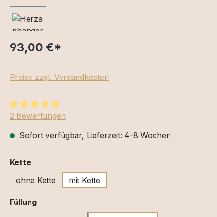
93,00 €
*
Preise zzgl. Versandkosten
Durchschnittliche Bewertung von 5 von 5 Sternen
2 Bewertungen
Sofort verfügbar, Lieferzeit: 4-8 Wochen
auswählen
Kette
ohne Kette
mit Kette
auswählen
Füllung