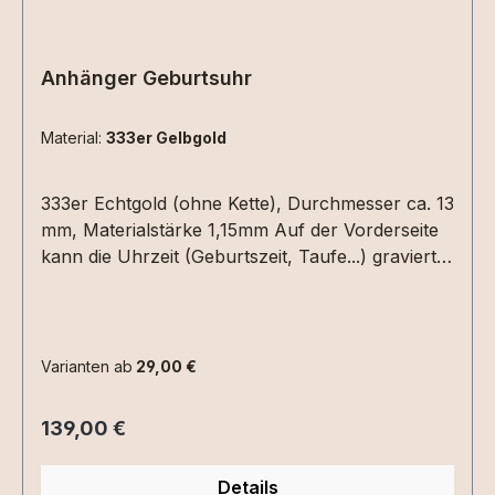
Anhänger Geburtsuhr
Material:
333er Gelbgold
333er Echtgold (ohne Kette), Durchmesser ca. 13
mm, Materialstärke 1,15mm Auf der Vorderseite
kann die Uhrzeit (Geburtszeit, Taufe...) graviert
werden. Hierzu einfach die Uhrzeit in die
Textbox schreiben. Auf der Rückseite Datum
(XX.XX.XX) und /oder ein Name mit max. 6
Zeichen.Bitte die entsprechenden
Varianten ab
29,00 €
Gravuroptionen auswählen.
Regulärer Preis:
139,00 €
Details