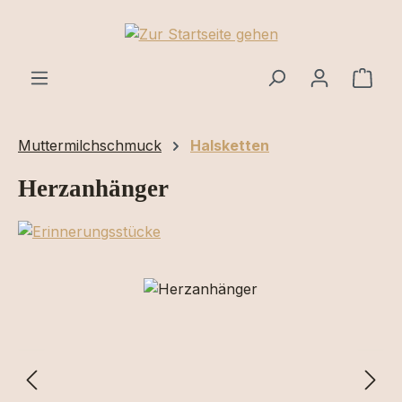
Zum Hauptinhalt springen
Ware
Muttermilchschmuck
Halsketten
Herzanhänger
Bildergalerie überspringen