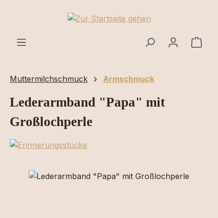
Zum Hauptinhalt springen
Ware
Muttermilchschmuck
Armschmuck
Lederarmband "Papa" mit
Großlochperle
Bildergalerie überspringen