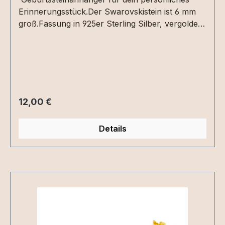
Erinnerungsstück.Der Swarovskistein ist 6 mm
groß.Fassung in 925er Sterling Silber, vergoldet
oder roséveroldet.
Regulärer Preis:
12,00 €
Details
Produktgalerie überspringen