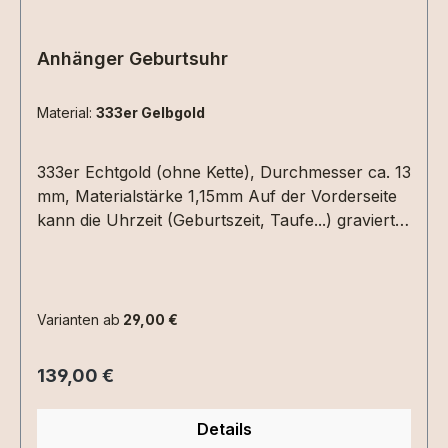
Anhänger Geburtsuhr
Material:
333er Gelbgold
333er Echtgold (ohne Kette), Durchmesser ca. 13
mm, Materialstärke 1,15mm Auf der Vorderseite
kann die Uhrzeit (Geburtszeit, Taufe...) graviert
werden. Hierzu einfach die Uhrzeit in die
Textbox schreiben. Auf der Rückseite Datum
(XX.XX.XX) und /oder ein Name mit max. 6
Zeichen.Bitte die entsprechenden
Varianten ab
29,00 €
Gravuroptionen auswählen.
Regulärer Preis:
139,00 €
Details