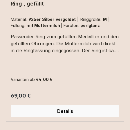
Ring , gefüllt
Material:
925er Silber vergoldet
|
Ringgröße:
M
|
Füllung:
mit Muttermilch
|
Farbton:
perlglanz
Passender Ring zum gefüllten Medaillon und den
gefüllten Ohrringen. Die Muttermilch wird direkt
in die Ringfassung eingegossen. Der Ring ist ca.
2,5 mm stark-die Muttermilchfüllung 8mm im
Durchmesser.folgende Ringgrößen sind
verfügbar:S - Innendurchmesser ca. 16,2 mmM -
Innendurchmesser ca. 17,2 mm L -
Varianten ab
44,00 €
Innendurchmesser ca. 18 mmXL-
Innendurchmesser ca. 19 mmSollte
Regulärer Preis:
69,00 €
Innendurchmesser 19 mm nicht ausreichen,
kann der Ring in Sterling Silber auch von
Details
unserer Goldschmiedin geweitet werden - hierbei
entstehen allerdings Zusatzkosten ! Bitte
erfragen. Den Ring gibt es auch in einer