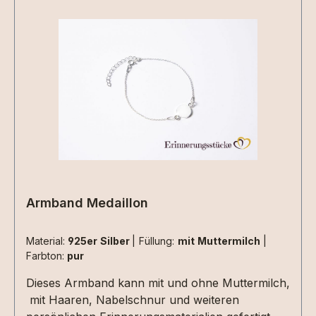
verstellbaren Variante, der für alle Größen
geeignet ist.Eine Gravur auf der Innenseite des
Ringes ist möglich.Abnutzungen in vergoldeten
oder rosévorgoldeten Ringen sind nach längerer
Tragezeit möglich.Extras können gerne
eingearbeitet werden.Die Materialen müssen
zusätzlich ausgewählt werden.Aufgrund der
begrenzten Fläche sind nicht alle Designs mit
jeder Haarsträhne umsetzbar , da kommt es
immer auf die Beschaffenheit der Haarsträhne/n
an. Dies können wir aber erst beurteilen wenn
wir die Materialien bei uns haben. 2 kleine
Armband Medaillon
Herzen nebeneinander aus Haarsträhnen sind
z.Bsp. nicht umsetzbar.
Material:
925er Silber
|
Füllung:
mit Muttermilch
|
Farbton:
pur
Dieses Armband kann mit und ohne Muttermilch,
mit Haaren, Nabelschnur und weiteren