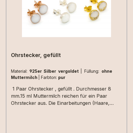
Ohrstecker, gefüllt
Material:
925er Silber vergoldet
|
Füllung:
ohne
Muttermilch
|
Farbton:
pur
1 Paar Ohrstecker , gefüllt . Durchmesser 8
mm.15 ml Muttermilch reichen für ein Paar
Ohrstecker aus. Die Einarbeitungen (Haare,
Blattmetall usw.) müssen nur einmal für das Paar
Ohrringe ausgewählt werden.Hier können Extras
eingearbeitet werden. Perfekt in Verbindung mit
den gefüllten Medaillons und Ringen.