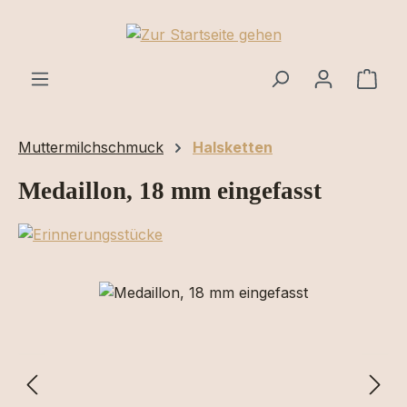
Zum Hauptinhalt springen
Ware
Muttermilchschmuck
Halsketten
Medaillon, 18 mm eingefasst
Bildergalerie überspringen