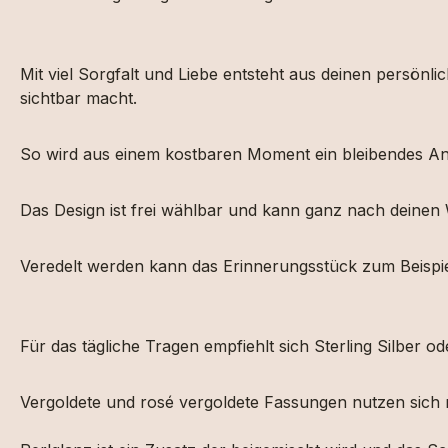
Mit
viel
Sorgfalt
und
Liebe
entsteht
aus
deinen
persönli
sichtbar
macht.
So
wird
aus
einem
kostbaren
Moment
ein
bleibendes
An
Das
Design
ist
frei
wählbar
und
kann
ganz
nach deinen
Veredelt
werden
kann das
Erinnerungsstück
zum
Beispi
Für das tägliche Tragen empfiehlt sich Sterling Silber od
Vergoldete und rosé vergoldete Fassungen nutzen sich n