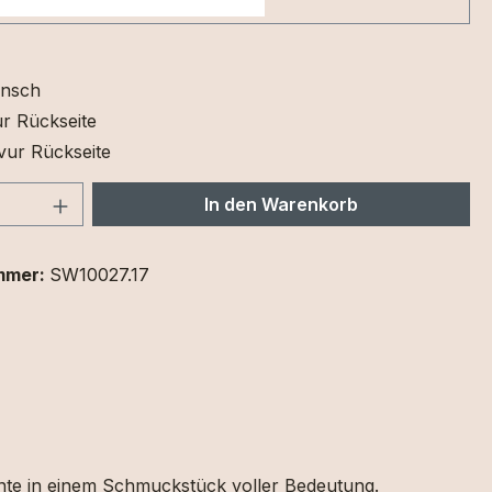
nsch
r Rückseite
vur Rückseite
 Anzahl: Gib den gewünschten Wert ein 
In den Warenkorb
mmer:
SW10027.17
nte
in
einem
Schmuckstück
voller
Bedeutung.