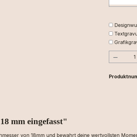
Designwu
Textgravu
Grafikgra
Produkt
Produktnu
 18 mm eingefasst"
rchmesser von 18mm und
bewahrt
deine
wertvollsten
Mome