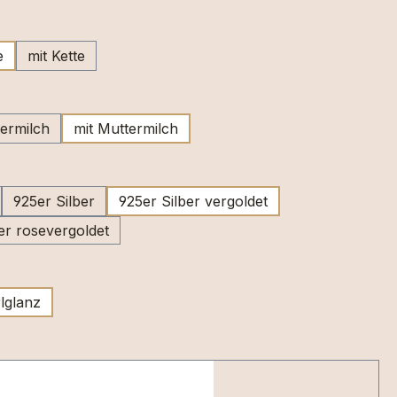
ählen
e
mit Kette
wählen
ermilch
mit Muttermilch
swählen
925er Silber
925er Silber vergoldet
er rosevergoldet
swählen
lglanz