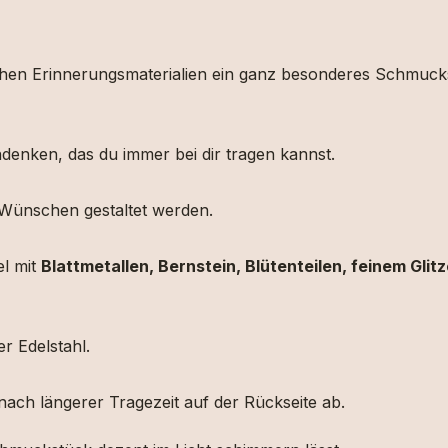
chen
Erinnerungsmaterialien
ein
ganz
besonderes
Schmuck
denken,
das
du
immer
bei
dir tragen kannst
.
Wünschen
gestaltet
werden.
el
mit
Blattmetallen,
Bernstein,
Blütenteilen,
feinem
Glit
er Edelstahl.
ach längerer Tragezeit auf der Rückseite ab.