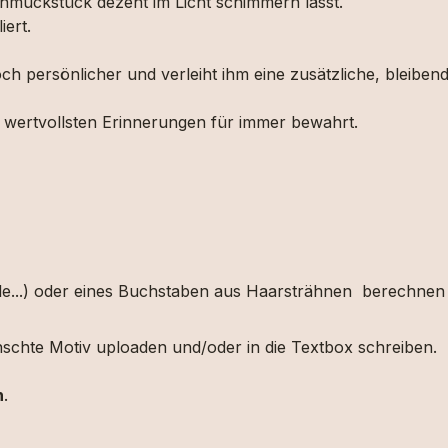
Schmuckstück dezent im Licht schimmern lässt.
iert.
och
persönlicher
und
verleiht
ihm
eine
zusätzliche,
bleiben
e
wertvollsten
Erinnerungen
für
immer
bewahrt.
rale...) oder eines Buchstaben aus Haarsträhnen berechnen 
schte Motiv uploaden und/oder in die Textbox schreiben.
n
.