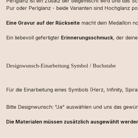
Perlglanz ist ein Zusatz der beigemischt wird und das 
Pur oder Perlglanz - beide Varianten sind Hochglanz pol
Eine
Gravur
auf
der
Rückseite
macht dein
Medaillon
n
Ein
liebevoll
gefertigter
Erinnerungsschmuck
,
der dein
Designwunsch-Einarbeitung Symbol / Buchstabe
Für die Einarbeitung eines Symbols (Herz, Infinity, Spi
Bitte Designwunsch: "Ja" auswählen und uns das gewün
Die Materialen müssen zusätzlich ausgewählt werde