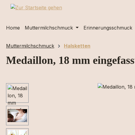
m Hauptinhalt springen
Zur Suche springen
Zur Hauptnavigation springen
Home
Muttermilchschmuck
Erinnerungsschmuck
Muttermilchschmuck
Halsketten
Medaillon, 18 mm eingefass
Bildergalerie überspringen