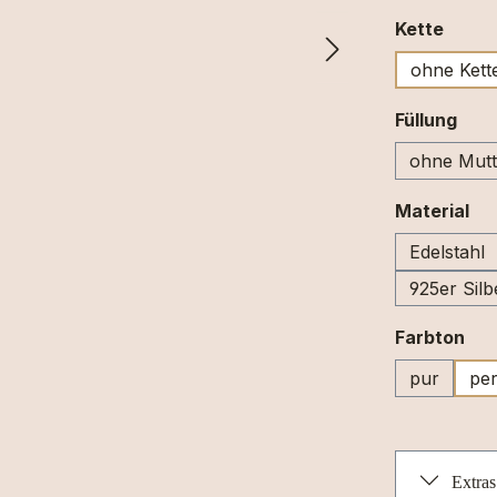
ausw
Kette
ohne Kett
aus
Füllung
ohne Mutt
au
Material
Edelstahl
925er Silb
au
Farbton
pur
per
Extras