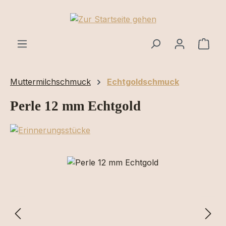
Zum Hauptinhalt springen
Ware
Muttermilchschmuck
Echtgoldschmuck
Perle 12 mm Echtgold
Bildergalerie überspringen