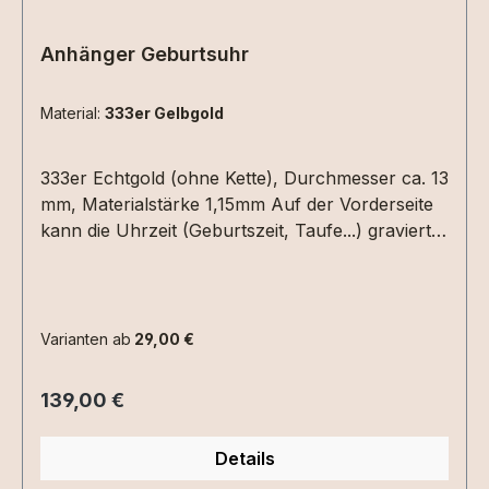
Anhänger Geburtsuhr
Material:
333er Gelbgold
333er Echtgold (ohne Kette), Durchmesser ca. 13
mm, Materialstärke 1,15mm Auf der Vorderseite
kann die Uhrzeit (Geburtszeit, Taufe...) graviert
werden. Hierzu einfach die Uhrzeit in die
Textbox schreiben. Auf der Rückseite Datum
(XX.XX.XX) und /oder ein Name mit max. 6
Zeichen.Bitte die entsprechenden
Varianten ab
29,00 €
Gravuroptionen auswählen.
Regulärer Preis:
139,00 €
Details