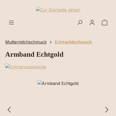
Zum Hauptinhalt springen
Ware
Muttermilchschmuck
Echtgoldschmuck
Armband Echtgold
Bildergalerie überspringen